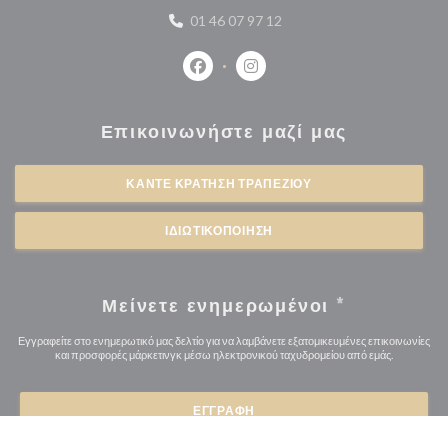
01 46 07 97 12
Facebook ((ανοίγει σε νέο παράθυρο
Instagram ((ανοίγει σε νέο 
Επικοινωνήστε μαζί μας
ΚΆΝΤΕ ΚΡΆΤΗΣΗ ΤΡΑΠΕΖΙΟΎ
ΙΔΙΩΤΙΚΟΠΟΊΗΣΗ
Μείνετε ενημερωμένοι
*
Εγγραφείτε στο ενημερωτικό μας δελτίο για να λαμβάνετε εξατομικευμένες επικοινωνίες
και προσφορές μάρκετινγκ μέσω ηλεκτρονικού ταχυδρομείου από εμάς.
ΕΓΓΡΑΦΉ