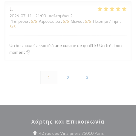
L
2026-07-11
- 21:00 - καλεσμένοι 2
Υπηρεσία
:
5
/5
Ατμόσφαιρα
:
5
/5
Μενού
:
5
/5
Ποιότητα / Τιμή
:
5
/5
Un bel accueil associé à une cuisine de qualité ! Un très bon
moment 👌
1
2
3
Χάρτης και Επικοινωνία
((ανοίγει σε νέο 
42 rue des Vinaigriers 75010 Paris