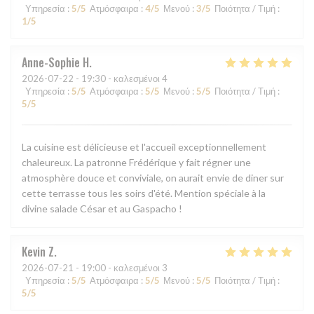
Υπηρεσία
:
5
/5
Ατμόσφαιρα
:
4
/5
Μενού
:
3
/5
Ποιότητα / Τιμή
:
1
/5
Anne-Sophie
H
2026-07-22
- 19:30 - καλεσμένοι 4
Υπηρεσία
:
5
/5
Ατμόσφαιρα
:
5
/5
Μενού
:
5
/5
Ποιότητα / Τιμή
:
5
/5
La cuisine est délicieuse et l'accueil exceptionnellement
chaleureux. La patronne Frédérique y fait régner une
atmosphère douce et conviviale, on aurait envie de diner sur
cette terrasse tous les soirs d'été. Mention spéciale à la
divine salade César et au Gaspacho !
Kevin
Z
2026-07-21
- 19:00 - καλεσμένοι 3
Υπηρεσία
:
5
/5
Ατμόσφαιρα
:
5
/5
Μενού
:
5
/5
Ποιότητα / Τιμή
:
5
/5