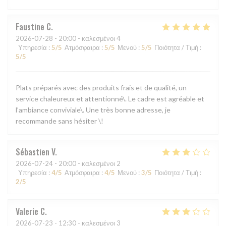
Faustine
C
2026-07-28
- 20:00 - καλεσμένοι 4
Υπηρεσία
:
5
/5
Ατμόσφαιρα
:
5
/5
Μενού
:
5
/5
Ποιότητα / Τιμή
:
5
/5
Plats préparés avec des produits frais et de qualité, un
service chaleureux et attentionné\. Le cadre est agréable et
l’ambiance conviviale\. Une très bonne adresse, je
recommande sans hésiter \!
Sébastien
V
2026-07-24
- 20:00 - καλεσμένοι 2
Υπηρεσία
:
4
/5
Ατμόσφαιρα
:
4
/5
Μενού
:
3
/5
Ποιότητα / Τιμή
:
2
/5
Valerie
C
2026-07-23
- 12:30 - καλεσμένοι 3