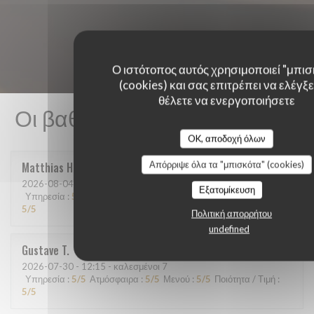
Ο ιστότοπος αυτός χρησιμοποιεί "μπισ
(cookies) και σας επιτρέπει να ελέγξετ
θέλετε να ενεργοποιήσετε
Οι βαθμολογίες πελατών μας
OK, αποδοχή όλων
Απόρριψε όλα τα "μπισκότα" (cookies)
Matthias
H
2026-08-04
- 20:15 - καλεσμένοι 9
Εξατομίκευση
Υπηρεσία
:
5
/5
Ατμόσφαιρα
:
5
/5
Μενού
:
5
/5
Ποιότητα / Τιμή
:
5
/5
Πολιτική απορρήτου
undefined
Gustave
T
2026-07-30
- 12:15 - καλεσμένοι 7
Υπηρεσία
:
5
/5
Ατμόσφαιρα
:
5
/5
Μενού
:
5
/5
Ποιότητα / Τιμή
:
5
/5