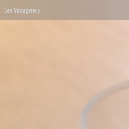
Πίνακας διαχείρισης "Μπισκότων" (Cookies)
Les Vinaigriers