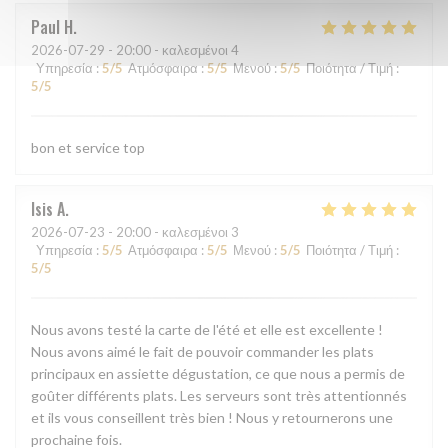
Paul
H
2026-07-29
- 20:00 - καλεσμένοι 4
Υπηρεσία
:
5
/5
Ατμόσφαιρα
:
5
/5
Μενού
:
5
/5
Ποιότητα / Τιμή
:
5
/5
bon et service top
Isis
A
2026-07-23
- 20:00 - καλεσμένοι 3
Υπηρεσία
:
5
/5
Ατμόσφαιρα
:
5
/5
Μενού
:
5
/5
Ποιότητα / Τιμή
:
5
/5
Nous avons testé la carte de l'été et elle est excellente !
Nous avons aimé le fait de pouvoir commander les plats
principaux en assiette dégustation, ce que nous a permis de
goûter différents plats. Les serveurs sont très attentionnés
et ils vous conseillent très bien ! Nous y retournerons une
prochaine fois.