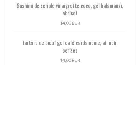
Sashimi de seriole vinaigrette coco, gel kalamansi,
abricot
14,00 EUR
Tartare de bœuf gel café cardamome, ail noir,
cerises
14,00 EUR
Olives vertes bella di cerignola
5,00 EUR
Labneh grenade, origan
10,00 EUR
Pétale de tomate stracciatella, granité fraise,