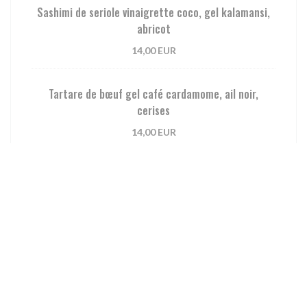
Sashimi de seriole vinaigrette coco, gel kalamansi,
abricot
14,00 EUR
Tartare de bœuf gel café cardamome, ail noir,
cerises
14,00 EUR
Olives vertes bella di cerignola
5,00 EUR
Labneh grenade, origan
10,00 EUR
Pétale de tomate stracciatella, granité fraise,