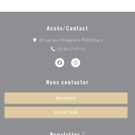
Accès/Contact
((ouvre une nouve
42 rue des Vinaigriers 75010 Paris
01 46 07 97 12
Facebook ((ouvre une nouvelle fenêtr
Instagram ((ouvre une nouvell
Nous contacter
RÉSERVER
PRIVATISER
Newsletter
*