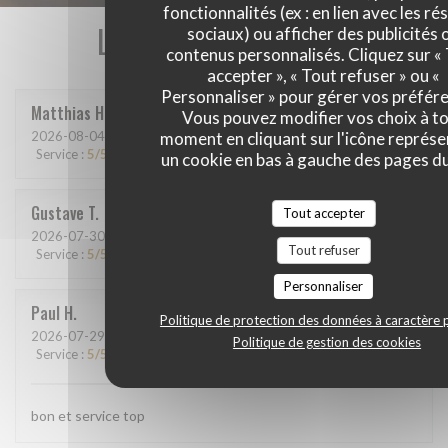
fonctionnalités (ex : en lien avec les r
Les avis de nos clients
sociaux) ou afficher des publicités 
contenus personnalisés. Cliquez sur «
accepter », « Tout refuser » ou «
Personnaliser » pour gérer vos préfér
Matthias
H
Vous pouvez modifier vos choix à t
2026-08-04
- 20:15 - Couverts 9
moment en cliquant sur l'icône représ
Service
:
5
/5
Ambiance
:
5
/5
Cuisine
:
5
/5
Qualité / Prix
:
5
/5
un cookie en bas à gauche des pages du
Gustave
T
Tout accepter
2026-07-30
- 12:15 - Couverts 7
Tout refuser
Service
:
5
/5
Ambiance
:
5
/5
Cuisine
:
5
/5
Qualité / Prix
:
5
/5
Personnaliser
Paul
H
Politique de protection des données à caractère 
2026-07-29
- 20:00 - Couverts 4
Politique de gestion des cookies
Service
:
5
/5
Ambiance
:
5
/5
Cuisine
:
5
/5
Qualité / Prix
:
5
/5
bon et service top