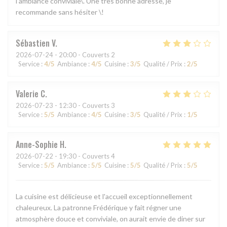
l’ambiance conviviale\. Une très bonne adresse, je
recommande sans hésiter \!
Sébastien
V
2026-07-24
- 20:00 - Couverts 2
Service
:
4
/5
Ambiance
:
4
/5
Cuisine
:
3
/5
Qualité / Prix
:
2
/5
Valerie
C
2026-07-23
- 12:30 - Couverts 3
Service
:
5
/5
Ambiance
:
4
/5
Cuisine
:
3
/5
Qualité / Prix
:
1
/5
Anne-Sophie
H
2026-07-22
- 19:30 - Couverts 4
Service
:
5
/5
Ambiance
:
5
/5
Cuisine
:
5
/5
Qualité / Prix
:
5
/5
La cuisine est délicieuse et l'accueil exceptionnellement
chaleureux. La patronne Frédérique y fait régner une
atmosphère douce et conviviale, on aurait envie de diner sur