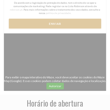
De acordo com a legislação de proteção de dados, tem o direito de se opor a
comunicações de marketing. Pode registar-se na Lista Robinson através de
robinson.pt
. Para mais informações sobre o tratamento dos seus dados, consulte a
nossa
política de privacidade
.
Para exibir o mapa interativo do Waze, você deve aceitar os cookies do Waze
Map (Google). Esses cookies podem coletar dados de navegação e localização.
Autorizar
Horário de abertura