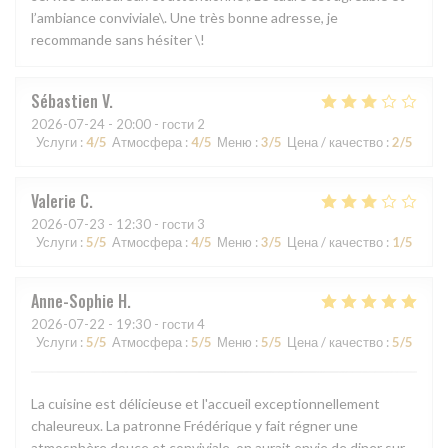
l’ambiance conviviale\. Une très bonne adresse, je
recommande sans hésiter \!
Sébastien
V
2026-07-24
- 20:00 - гости 2
Услуги
:
4
/5
Атмосфера
:
4
/5
Меню
:
3
/5
Цена / качество
:
2
/5
Valerie
C
2026-07-23
- 12:30 - гости 3
Услуги
:
5
/5
Атмосфера
:
4
/5
Меню
:
3
/5
Цена / качество
:
1
/5
Anne-Sophie
H
2026-07-22
- 19:30 - гости 4
Услуги
:
5
/5
Атмосфера
:
5
/5
Меню
:
5
/5
Цена / качество
:
5
/5
La cuisine est délicieuse et l'accueil exceptionnellement
chaleureux. La patronne Frédérique y fait régner une
atmosphère douce et conviviale, on aurait envie de diner sur