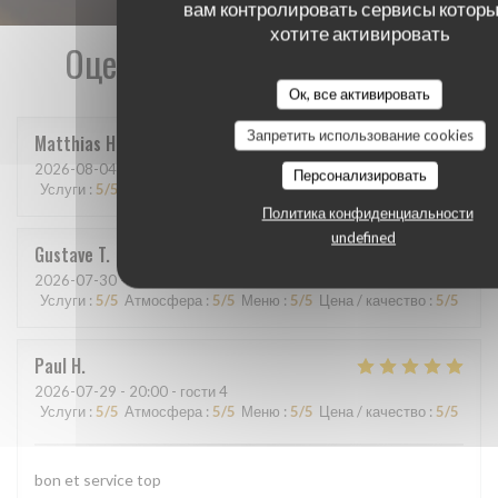
вам контролировать сервисы которы
хотите активировать
Оценки наших посетителей
Ок, все активировать
Запретить использование cookies
Matthias
H
2026-08-04
- 20:15 - гости 9
Персонализировать
Услуги
:
5
/5
Атмосфера
:
5
/5
Меню
:
5
/5
Цена / качество
:
5
/5
Политика конфиденциальности
undefined
Gustave
T
2026-07-30
- 12:15 - гости 7
Услуги
:
5
/5
Атмосфера
:
5
/5
Меню
:
5
/5
Цена / качество
:
5
/5
Paul
H
2026-07-29
- 20:00 - гости 4
Услуги
:
5
/5
Атмосфера
:
5
/5
Меню
:
5
/5
Цена / качество
:
5
/5
bon et service top