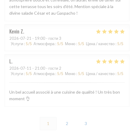
cette terrasse tous les soirs d'été. Mention spéciale à la
divine salade César et au Gaspacho !
Kevin
Z
2026-07-21
- 19:00 - гости 3
Услуги
:
5
/5
Атмосфера
:
5
/5
Меню
:
5
/5
Цена / качество
:
5
/5
L
2026-07-11
- 21:00 - гости 2
Услуги
:
5
/5
Атмосфера
:
5
/5
Меню
:
5
/5
Цена / качество
:
5
/5
Un bel accueil associé à une cuisine de qualité ! Un très bon
moment 👌
1
2
3