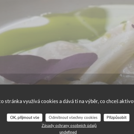
o stránka využívá cookies a dává ti na výběr, co chceš aktiv
OK, přijmout vše
Odmítnout všechny cookies
Přizpůsobit
ní našich zákazníků
Zásady ochrany osobních údajů
undefined