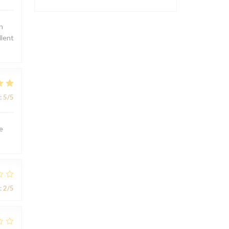
n
llent
:
5
/5
e
:
2
/5