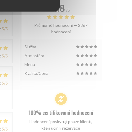
4.8
/5
Průměrné hodnocení —
2867
:
5
/5
hodnoceni
Služba
Atmosféra
:
5
/5
Menu
Kvalita/Cena
:
5
/5
100% certifikovaná hodnocení
Hodnocení poskytují pouze klienti,
kteří učinili rezervace
:
5
/5