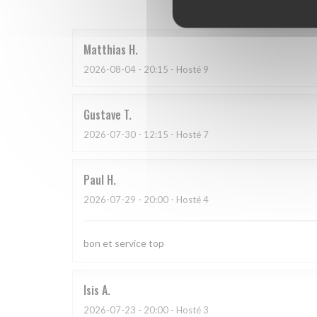
Matthias
H
2026-08-04
- 20:15 - Hosté 9
Gustave
T
2026-07-30
- 12:15 - Hosté 7
Paul
H
2026-07-29
- 20:00 - Hosté 4
bon et service top
Isis
A
2026-07-23
- 20:00 - Hosté 3