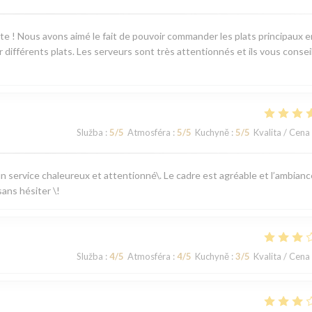
ente ! Nous avons aimé le fait de pouvoir commander les plats principaux e
différents plats. Les serveurs sont très attentionnés et ils vous consei
Služba
:
5
/5
Atmosféra
:
5
/5
Kuchyně
:
5
/5
Kvalita / Cena
 un service chaleureux et attentionné\. Le cadre est agréable et l’ambianc
ans hésiter \!
Služba
:
4
/5
Atmosféra
:
4
/5
Kuchyně
:
3
/5
Kvalita / Cena