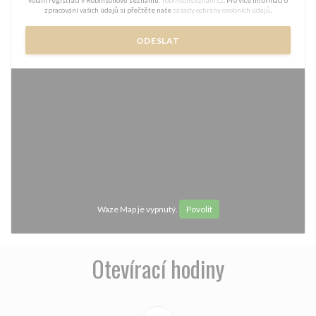
volání registrací v Robinsonově seznamu:
robinsonseznam.cz
. Pro více informací o
zpracování vašich údajů si přečtěte naše
zásady ochrany osobních údajů
.
Waze Map je vypnutý.
Povolit
Otevírací hodiny