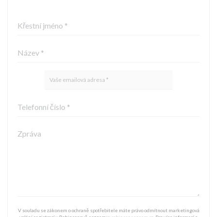
V souladu se zákonem o ochraně spotřebitele máte právo odmítnout marketingová