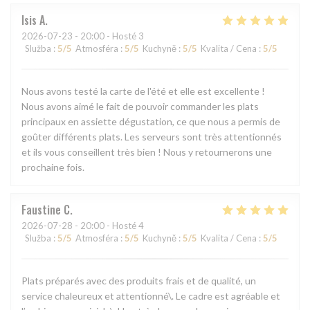
Isis
A
2026-07-23
- 20:00 - Hosté 3
Služba
:
5
/5
Atmosféra
:
5
/5
Kuchyně
:
5
/5
Kvalita / Cena
:
5
/5
Nous avons testé la carte de l'été et elle est excellente !
Nous avons aimé le fait de pouvoir commander les plats
principaux en assiette dégustation, ce que nous a permis de
goûter différents plats. Les serveurs sont très attentionnés
et ils vous conseillent très bien ! Nous y retournerons une
prochaine fois.
Faustine
C
2026-07-28
- 20:00 - Hosté 4
Služba
:
5
/5
Atmosféra
:
5
/5
Kuchyně
:
5
/5
Kvalita / Cena
:
5
/5
Plats préparés avec des produits frais et de qualité, un
service chaleureux et attentionné\. Le cadre est agréable et