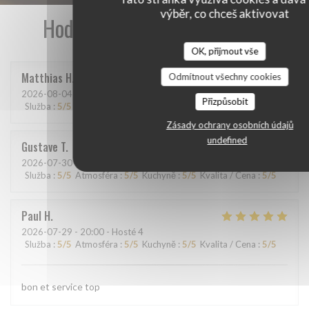
výběr, co chceš aktivovat
Hodnocení našich zákazníků
OK, přijmout vše
Matthias
H
Odmítnout všechny cookies
2026-08-04
- 20:15 - Hosté 9
Přizpůsobit
Služba
:
5
/5
Atmosféra
:
5
/5
Kuchyně
:
5
/5
Kvalita / Cena
:
5
/5
Zásady ochrany osobních údajů
undefined
Gustave
T
2026-07-30
- 12:15 - Hosté 7
Služba
:
5
/5
Atmosféra
:
5
/5
Kuchyně
:
5
/5
Kvalita / Cena
:
5
/5
Paul
H
2026-07-29
- 20:00 - Hosté 4
Služba
:
5
/5
Atmosféra
:
5
/5
Kuchyně
:
5
/5
Kvalita / Cena
:
5
/5
bon et service top