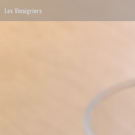
Panel pro správu cookies
Les Vinaigriers