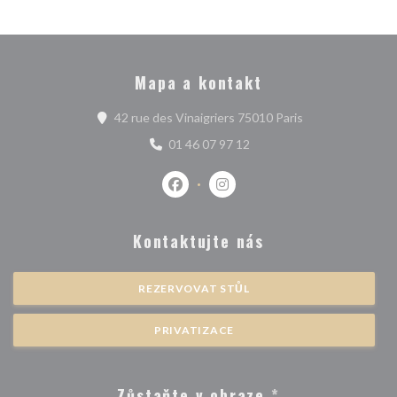
Mapa a kontakt
((otevře se v no
42 rue des Vinaigriers 75010 Paris
01 46 07 97 12
Facebook ((otevře se v novém okně)
Instagram ((otevře se v nové
Kontaktujte nás
REZERVOVAT STŮL
PRIVATIZACE
Zůstaňte v obraze
*