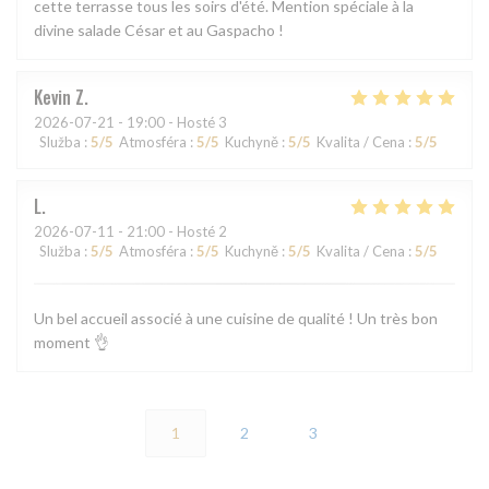
cette terrasse tous les soirs d'été. Mention spéciale à la
divine salade César et au Gaspacho !
Kevin
Z
2026-07-21
- 19:00 - Hosté 3
Služba
:
5
/5
Atmosféra
:
5
/5
Kuchyně
:
5
/5
Kvalita / Cena
:
5
/5
L
2026-07-11
- 21:00 - Hosté 2
Služba
:
5
/5
Atmosféra
:
5
/5
Kuchyně
:
5
/5
Kvalita / Cena
:
5
/5
Un bel accueil associé à une cuisine de qualité ! Un très bon
moment 👌
1
2
3