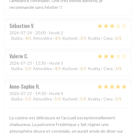
l’ambiance conviviale\. Une très bonne adresse, je
recommande sans hésiter \!
Sébastien
V
2026-07-24
- 20:00 - Hosté 2
Služba
:
4
/5
Atmosféra
:
4
/5
Kuchyně
:
3
/5
Kvalita / Cena
:
2
/5
Valerie
C
2026-07-23
- 12:30 - Hosté 3
Služba
:
5
/5
Atmosféra
:
4
/5
Kuchyně
:
3
/5
Kvalita / Cena
:
1
/5
Anne-Sophie
H
2026-07-22
- 19:30 - Hosté 4
Služba
:
5
/5
Atmosféra
:
5
/5
Kuchyně
:
5
/5
Kvalita / Cena
:
5
/5
La cuisine est délicieuse et l'accueil exceptionnellement
chaleureux. La patronne Frédérique y fait régner une
atmosphère douce et conviviale, on aurait envie de diner sur