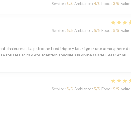
Service
:
5
/5
Ambiance
:
4
/5
Food
:
3
/5
Value
Service
:
5
/5
Ambiance
:
5
/5
Food
:
5
/5
Value
ement chaleureux. La patronne Frédérique y fait régner une atmosphère d
sse tous les soirs d'été. Mention spéciale à la divine salade César et au
Service
:
5
/5
Ambiance
:
5
/5
Food
:
5
/5
Value
Service
:
5
/5
Ambiance
:
5
/5
Food
:
5
/5
Value