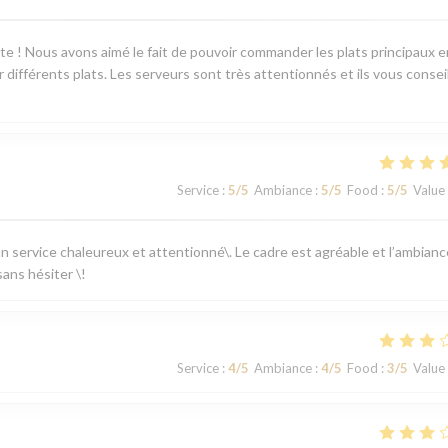
ente ! Nous avons aimé le fait de pouvoir commander les plats principaux e
différents plats. Les serveurs sont très attentionnés et ils vous consei
Service
:
5
/5
Ambiance
:
5
/5
Food
:
5
/5
Value
 un service chaleureux et attentionné\. Le cadre est agréable et l’ambianc
ans hésiter \!
Service
:
4
/5
Ambiance
:
4
/5
Food
:
3
/5
Value