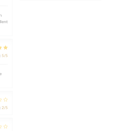
n
llent
:
5
/5
e
:
2
/5