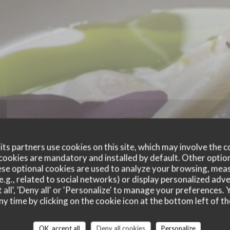
ts partners use cookies on this site, which may involve the c
cookies are mandatory and installed by default. Other optio
se optional cookies are used to analyze your browsing, meas
e.g., related to social networks) or display personalized adve
 all', 'Deny all' or 'Personalize' to manage your preferences
ny time by clicking on the cookie icon at the bottom left of th
customer ratings
OK, accept all
Deny all cookies
Personalize