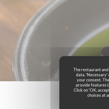
The restaurant and i
data. 'Necessary' 
your consent. The
provide features (
Click on 'OK, accept
choices at a
Our 