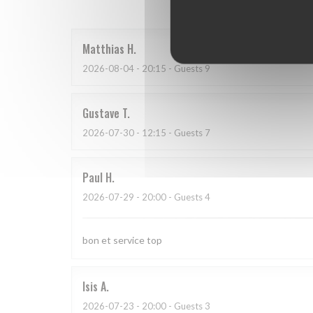
Matthias
H
2026-08-04
- 20:15 - Guests 9
Gustave
T
2026-07-30
- 12:15 - Guests 7
Paul
H
2026-07-29
- 20:00 - Guests 4
bon et service top
Isis
A
2026-07-23
- 20:00 - Guests 3