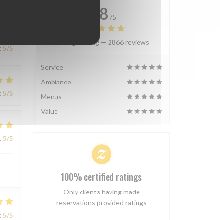
4.8
/5
Average rating —
2866 reviews
:
5
/5
Service
Ambiance
:
5
/5
Menus
Value
:
5
/5
100% certified ratings
Only clients having made
reservations provided ratings
:
5
/5