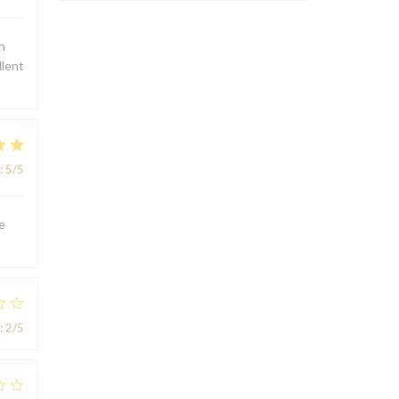
n
llent
:
5
/5
e
:
2
/5