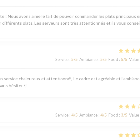
ente ! Nous avons aimé le fait de pouvoir commander les plats principaux e
différents plats. Les serveurs sont très attentionnés et ils vous consei
Service
:
5
/5
Ambiance
:
5
/5
Food
:
5
/5
Value
 un service chaleureux et attentionné\. Le cadre est agréable et l’ambianc
ans hésiter \!
Service
:
4
/5
Ambiance
:
4
/5
Food
:
3
/5
Value