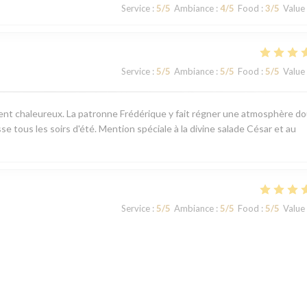
Service
:
5
/5
Ambiance
:
4
/5
Food
:
3
/5
Value
Service
:
5
/5
Ambiance
:
5
/5
Food
:
5
/5
Value
ement chaleureux. La patronne Frédérique y fait régner une atmosphère d
sse tous les soirs d'été. Mention spéciale à la divine salade César et au
Service
:
5
/5
Ambiance
:
5
/5
Food
:
5
/5
Value
Service
:
5
/5
Ambiance
:
5
/5
Food
:
5
/5
Value