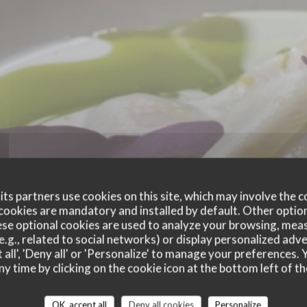
ts partners use cookies on this site, which may involve the c
cookies are mandatory and installed by default. Other optio
se optional cookies are used to analyze your browsing, meas
e.g., related to social networks) or display personalized adve
 all', 'Deny all' or 'Personalize' to manage your preferences
ny time by clicking on the cookie icon at the bottom left of th
customer ratings
OK, accept all
Deny all cookies
Personalize