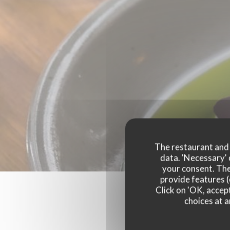
The restaurant and i
data. 'Necessary' 
your consent. The
provide features (
Click on 'OK, accept
choices at a
Our 