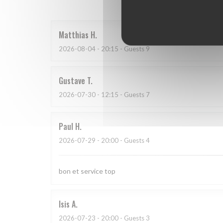
Matthias
H
2026-08-04
- 20:15 - Guests 9
Gustave
T
2026-07-30
- 12:15 - Guests 7
Paul
H
2026-07-29
- 20:00 - Guests 4
bon et service top
Isis
A
2026-07-23
- 20:00 - Guests 3