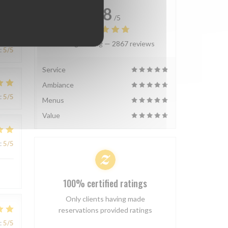
4.8
/5
Average rating —
2867 reviews
:
5
/5
Service
Ambiance
:
5
/5
Menus
Value
:
5
/5
100% certified ratings
Only clients having made
reservations provided ratings
:
5
/5