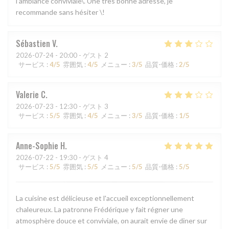
l’ambiance conviviale\. Une très bonne adresse, je
recommande sans hésiter \!
Sébastien
V
2026-07-24
- 20:00 - ゲスト 2
サービス
:
4
/5
雰囲気
:
4
/5
メニュー
:
3
/5
品質-価格
:
2
/5
Valerie
C
2026-07-23
- 12:30 - ゲスト 3
サービス
:
5
/5
雰囲気
:
4
/5
メニュー
:
3
/5
品質-価格
:
1
/5
Anne-Sophie
H
2026-07-22
- 19:30 - ゲスト 4
サービス
:
5
/5
雰囲気
:
5
/5
メニュー
:
5
/5
品質-価格
:
5
/5
La cuisine est délicieuse et l'accueil exceptionnellement
chaleureux. La patronne Frédérique y fait régner une
atmosphère douce et conviviale, on aurait envie de diner sur