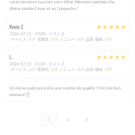
cette terrasse tous les soirs d'été. Mention spéciale à la
divine salade César et au Gaspacho !
Kevin
Z
2026-07-21
- 19:00 - ゲスト 3
サービス
:
5
/5
雰囲気
:
5
/5
メニュー
:
5
/5
品質-価格
:
5
/5
L
2026-07-11
- 21:00 - ゲスト 2
サービス
:
5
/5
雰囲気
:
5
/5
メニュー
:
5
/5
品質-価格
:
5
/5
Un bel accueil associé à une cuisine de qualité ! Un très bon
moment 👌
1
2
3