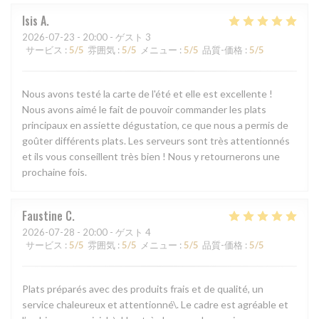
Isis
A
2026-07-23
- 20:00 - ゲスト 3
サービス
:
5
/5
雰囲気
:
5
/5
メニュー
:
5
/5
品質-価格
:
5
/5
Nous avons testé la carte de l'été et elle est excellente !
Nous avons aimé le fait de pouvoir commander les plats
principaux en assiette dégustation, ce que nous a permis de
goûter différents plats. Les serveurs sont très attentionnés
et ils vous conseillent très bien ! Nous y retournerons une
prochaine fois.
Faustine
C
2026-07-28
- 20:00 - ゲスト 4
サービス
:
5
/5
雰囲気
:
5
/5
メニュー
:
5
/5
品質-価格
:
5
/5
Plats préparés avec des produits frais et de qualité, un
service chaleureux et attentionné\. Le cadre est agréable et