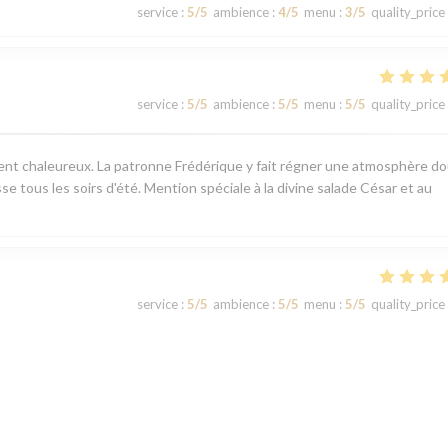
service
:
5
/5
ambience
:
4
/5
menu
:
3
/5
quality_price
service
:
5
/5
ambience
:
5
/5
menu
:
5
/5
quality_price
ement chaleureux. La patronne Frédérique y fait régner une atmosphère d
sse tous les soirs d'été. Mention spéciale à la divine salade César et au
service
:
5
/5
ambience
:
5
/5
menu
:
5
/5
quality_price
service
:
5
/5
ambience
:
5
/5
menu
:
5
/5
quality_price