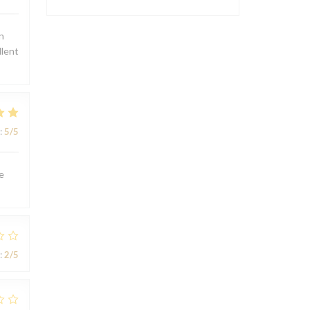
n
llent
:
5
/5
e
:
2
/5