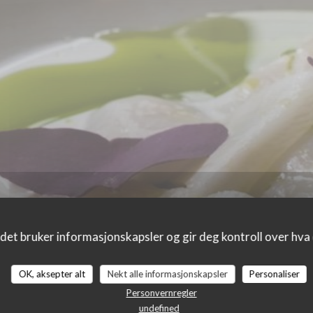
det bruker informasjonskapsler og gir deg kontroll over hva d
OK, aksepter alt
Nekt alle informasjonskapsler
Personaliser
r_clients_following_booking
Personvernregler
undefined