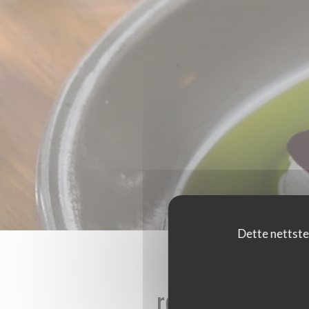
Dette nettste
reviews_from_ou