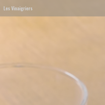
Panel for informasjonskapsler
Les Vinaigriers