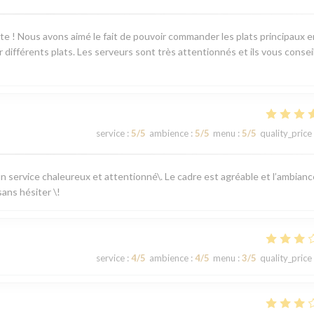
ente ! Nous avons aimé le fait de pouvoir commander les plats principaux e
différents plats. Les serveurs sont très attentionnés et ils vous consei
service
:
5
/5
ambience
:
5
/5
menu
:
5
/5
quality_price
 un service chaleureux et attentionné\. Le cadre est agréable et l’ambianc
ans hésiter \!
service
:
4
/5
ambience
:
4
/5
menu
:
3
/5
quality_price