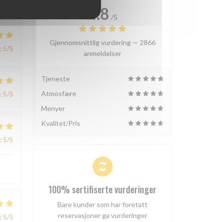
4.8
/5
Gjennomsnittlig vurdering —
2866
:
5
/5
anmeldelser
Tjeneste
Atmosfære
:
5
/5
Menyer
Kvalitet/Pris
:
5
/5
100% sertifiserte vurderinger
Bare kunder som har foretatt
reservasjoner ga vurderinger
:
5
/5