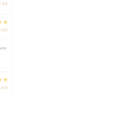
:
1
/5
:
5
/5
ouce
:
5
/5
:
5
/5