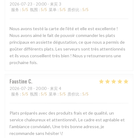
2026-07-23
- 20:00 - 来宾 3
服务
:
5
/5
氛围
:
5
/5
菜单
:
5
/5
质价比
:
5
/5
Nous avons testé la carte de l'été et elle est excellente !
Nous avons aimé le fait de pouvoir commander les plats
principaux en assiette dégustation, ce que nous a permis de
goûter différents plats. Les serveurs sont très attentionnés
et ils vous conseillent très bien ! Nous y retournerons une
prochaine fois.
Faustine
C
2026-07-28
- 20:00 - 来宾 4
服务
:
5
/5
氛围
:
5
/5
菜单
:
5
/5
质价比
:
5
/5
Plats préparés avec des produits frais et de qualité, un
service chaleureux et attentionné\. Le cadre est agréable et
l’ambiance conviviale\. Une très bonne adresse, je
recommande sans hésiter \!