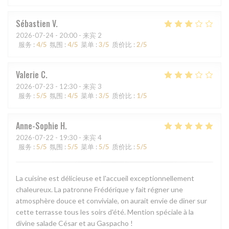
Sébastien
V
2026-07-24
- 20:00 - 来宾 2
服务
:
4
/5
氛围
:
4
/5
菜单
:
3
/5
质价比
:
2
/5
Valerie
C
2026-07-23
- 12:30 - 来宾 3
服务
:
5
/5
氛围
:
4
/5
菜单
:
3
/5
质价比
:
1
/5
Anne-Sophie
H
2026-07-22
- 19:30 - 来宾 4
服务
:
5
/5
氛围
:
5
/5
菜单
:
5
/5
质价比
:
5
/5
La cuisine est délicieuse et l'accueil exceptionnellement
chaleureux. La patronne Frédérique y fait régner une
atmosphère douce et conviviale, on aurait envie de diner sur
cette terrasse tous les soirs d'été. Mention spéciale à la
divine salade César et au Gaspacho !