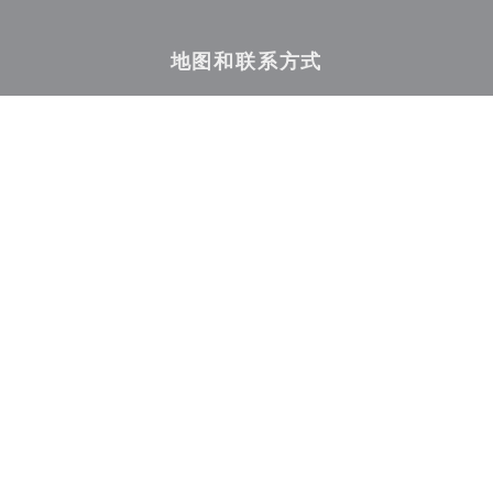
地图和联系方式
((在新窗口中打开)
42 rue des Vinaigriers 75010 Paris
01 46 07 97 12
Facebook ((在新窗口中打开))
Instagram ((在新窗口中打开)
联系我们
预订餐位
私有化
了解最新信息
*
订阅我们的时事通讯，通过电子邮件接收我们的个性化通讯和营销优惠。