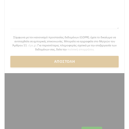
Σύμφωνα με τον κανονισμό προστασίας δεδομένων (GDPR), έχετε το δικαίωμα να
αντιταχθείτε σε εμπορικές επικοινωνίες. Μπορείτε να εγγραφείτε στο Μητρώο του
Άρθρου 11:
dpa.gr
. Για περισσότερες πληροφορίες σχετικά με την επεξεργασία των
δεδομένων σας, δείτε την
πολιτική απορρήτου
.