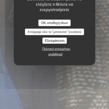
ελέγξετε τι θέλετε να
ενεργοποιήσετε
OK, αποδοχή όλων
Απόρριψε όλα τα "μπισκότα" (cookies)
Εξατομίκευση
Πολιτική απορρήτου
undefined