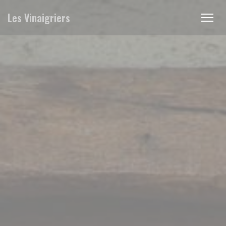
Πίνακας διαχείρισης "Μπισκότων" (Cookies)
Les Vinaigriers