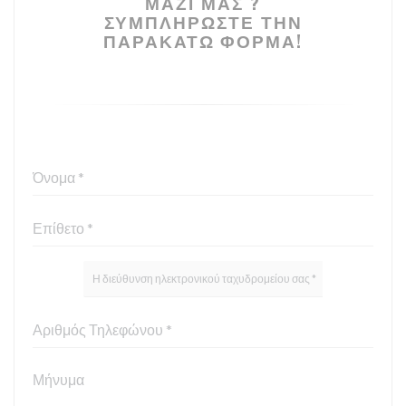
ΜΑΖΊ ΜΑΣ ?
ΣΥΜΠΛΗΡΏΣΤΕ ΤΗΝ
ΠΑΡΑΚΆΤΩ ΦΌΡΜΑ!