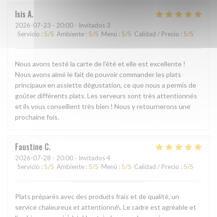
Isis
A
2026-07-23
- 20:00 - Invitados 3
Servicio
:
5
/5
Ambiente
:
5
/5
Menú
:
5
/5
Calidad / Precio
:
5
/5
Nous avons testé la carte de l'été et elle est excellente !
Nous avons aimé le fait de pouvoir commander les plats
principaux en assiette dégustation, ce que nous a permis de
goûter différents plats. Les serveurs sont très attentionnés
et ils vous conseillent très bien ! Nous y retournerons une
prochaine fois.
Faustine
C
2026-07-28
- 20:00 - Invitados 4
Servicio
:
5
/5
Ambiente
:
5
/5
Menú
:
5
/5
Calidad / Precio
:
5
/5
Plats préparés avec des produits frais et de qualité, un
service chaleureux et attentionné\. Le cadre est agréable et