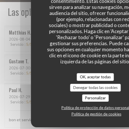
consentimiento. Estas cookies opcio
sirven para analizar su navegación, me
Las opiniones de nuestros clientes
audiencia del sitio, ofrecer funcional
(por ejemplo, relacionadas con re
sociales) o mostrar publicidad o cont
personalizados. Haga clic en 'Aceptar 
Matthias
H
'Rechazar todo' o 'Personalizar' p
2026-08-04
- 20:15 - Invitados 9
gestionar sus preferencias. Puede c
Servicio
:
5
/5
Ambiente
:
5
/5
Menú
:
5
/5
Calidad / Precio
:
5
/5
sus opciones en cualquier momento h
clic en el icono de cookie en la parte i
Gustave
T
izquierda de las páginas del sitio
2026-07-30
- 12:15 - Invitados 7
Servicio
:
5
/5
Ambiente
:
5
/5
Menú
:
5
/5
Calidad / Precio
:
5
/5
OK, aceptar todas
Denegar todas las cookies
Paul
H
2026-07-29
- 20:00 - Invitados 4
Personalizar
Servicio
:
5
/5
Ambiente
:
5
/5
Menú
:
5
/5
Calidad / Precio
:
5
/5
Política de protección de datos persona
Política de gestión de cookies
bon et service top