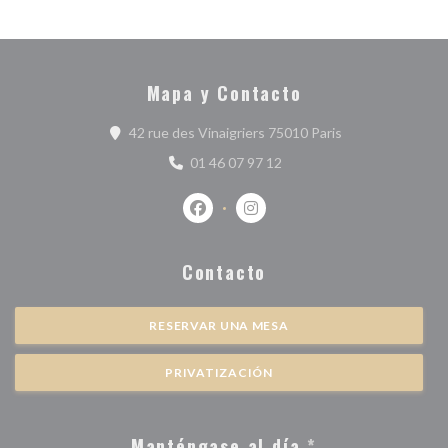
Mapa y Contacto
((abre en una nu
42 rue des Vinaigriers 75010 Paris
01 46 07 97 12
Facebook ((abre en una nueva ventan
Instagram ((abre en una nuev
Contacto
RESERVAR UNA MESA
PRIVATIZACIÓN
Manténgase al día
*