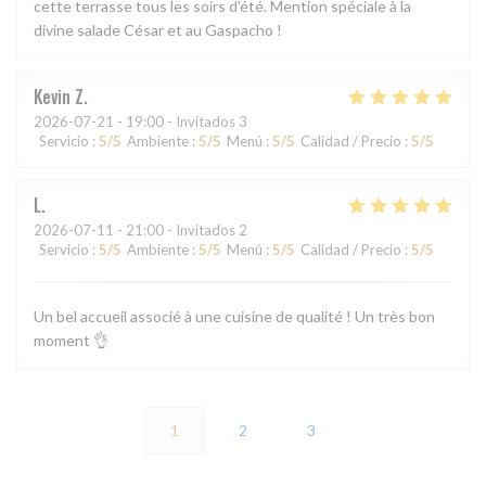
cette terrasse tous les soirs d'été. Mention spéciale à la
divine salade César et au Gaspacho !
Kevin
Z
2026-07-21
- 19:00 - Invitados 3
Servicio
:
5
/5
Ambiente
:
5
/5
Menú
:
5
/5
Calidad / Precio
:
5
/5
L
2026-07-11
- 21:00 - Invitados 2
Servicio
:
5
/5
Ambiente
:
5
/5
Menú
:
5
/5
Calidad / Precio
:
5
/5
Un bel accueil associé à une cuisine de qualité ! Un très bon
moment 👌
1
2
3