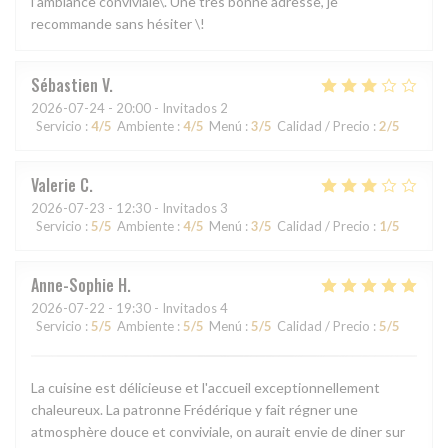
l’ambiance conviviale\. Une très bonne adresse, je
recommande sans hésiter \!
Sébastien
V
2026-07-24
- 20:00 - Invitados 2
Servicio
:
4
/5
Ambiente
:
4
/5
Menú
:
3
/5
Calidad / Precio
:
2
/5
Valerie
C
2026-07-23
- 12:30 - Invitados 3
Servicio
:
5
/5
Ambiente
:
4
/5
Menú
:
3
/5
Calidad / Precio
:
1
/5
Anne-Sophie
H
2026-07-22
- 19:30 - Invitados 4
Servicio
:
5
/5
Ambiente
:
5
/5
Menú
:
5
/5
Calidad / Precio
:
5
/5
La cuisine est délicieuse et l'accueil exceptionnellement
chaleureux. La patronne Frédérique y fait régner une
atmosphère douce et conviviale, on aurait envie de diner sur