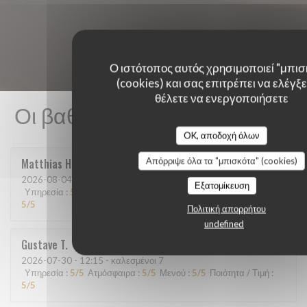
Ο ιστότοπος αυτός χρησιμοποιεί "μπισ
(cookies) και σας επιτρέπει να ελέγξετ
θέλετε να ενεργοποιήσετε
Οι βαθμολογίες πελατών μας
OK, αποδοχή όλων
Απόρριψε όλα τα "μπισκότα" (cookies)
Matthias
H
2026-08-04
- 20:15 - καλεσμένοι 9
Εξατομίκευση
Υπηρεσία
:
5
/5
Ατμόσφαιρα
:
5
/5
Μενού
:
5
/5
Ποιότητα / Τιμή
:
5
/5
Πολιτική απορρήτου
undefined
Gustave
T
2026-07-30
- 12:15 - καλεσμένοι 7
Υπηρεσία
:
5
/5
Ατμόσφαιρα
:
5
/5
Μενού
:
5
/5
Ποιότητα / Τιμή
:
5
/5