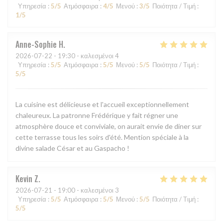
Υπηρεσία
:
5
/5
Ατμόσφαιρα
:
4
/5
Μενού
:
3
/5
Ποιότητα / Τιμή
:
1
/5
Anne-Sophie
H
2026-07-22
- 19:30 - καλεσμένοι 4
Υπηρεσία
:
5
/5
Ατμόσφαιρα
:
5
/5
Μενού
:
5
/5
Ποιότητα / Τιμή
:
5
/5
La cuisine est délicieuse et l'accueil exceptionnellement
chaleureux. La patronne Frédérique y fait régner une
atmosphère douce et conviviale, on aurait envie de diner sur
cette terrasse tous les soirs d'été. Mention spéciale à la
divine salade César et au Gaspacho !
Kevin
Z
2026-07-21
- 19:00 - καλεσμένοι 3
Υπηρεσία
:
5
/5
Ατμόσφαιρα
:
5
/5
Μενού
:
5
/5
Ποιότητα / Τιμή
:
5
/5