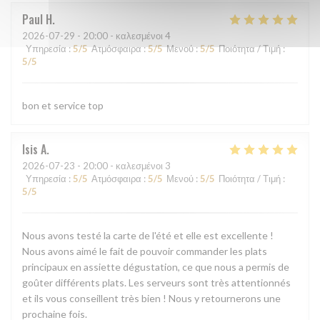
Paul
H
2026-07-29
- 20:00 - καλεσμένοι 4
Υπηρεσία
:
5
/5
Ατμόσφαιρα
:
5
/5
Μενού
:
5
/5
Ποιότητα / Τιμή
:
5
/5
bon et service top
Isis
A
2026-07-23
- 20:00 - καλεσμένοι 3
Υπηρεσία
:
5
/5
Ατμόσφαιρα
:
5
/5
Μενού
:
5
/5
Ποιότητα / Τιμή
:
5
/5
Nous avons testé la carte de l'été et elle est excellente !
Nous avons aimé le fait de pouvoir commander les plats
principaux en assiette dégustation, ce que nous a permis de
goûter différents plats. Les serveurs sont très attentionnés
et ils vous conseillent très bien ! Nous y retournerons une
prochaine fois.