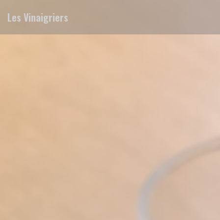
Πίνακας διαχείρισης "Μπισκότων" (Cookies)
Les Vinaigriers