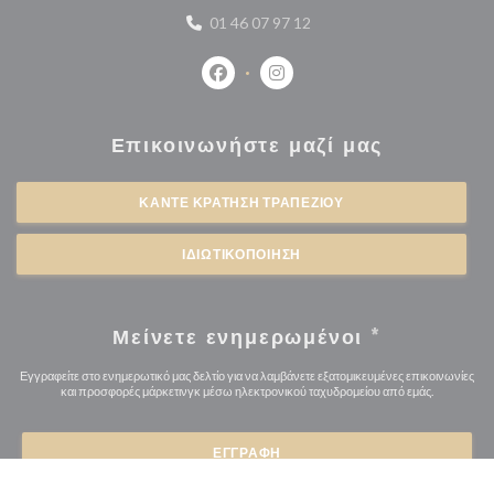
01 46 07 97 12
Facebook ((ανοίγει σε νέο παράθυρο
Instagram ((ανοίγει σε νέο 
Επικοινωνήστε μαζί μας
ΚΆΝΤΕ ΚΡΆΤΗΣΗ ΤΡΑΠΕΖΙΟΎ
ΙΔΙΩΤΙΚΟΠΟΊΗΣΗ
Μείνετε ενημερωμένοι
*
Εγγραφείτε στο ενημερωτικό μας δελτίο για να λαμβάνετε εξατομικευμένες επικοινωνίες
και προσφορές μάρκετινγκ μέσω ηλεκτρονικού ταχυδρομείου από εμάς.
ΕΓΓΡΑΦΉ