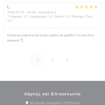
L
2026-07-11
- 21:00 - καλεσμένοι 2
Υπηρεσία
:
5
/5
Ατμόσφαιρα
:
5
/5
Μενού
:
5
/5
Ποιότητα / Τιμή
:
5
/5
Un bel accueil associé à une cuisine de qualité ! Un très bon
moment 👌
1
2
3
Χάρτης και Επικοινωνία
((ανοίγει σε νέο 
42 rue des Vinaigriers 75010 Paris