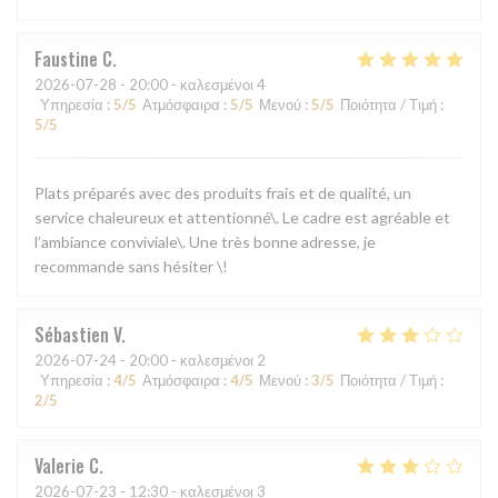
Faustine
C
2026-07-28
- 20:00 - καλεσμένοι 4
Υπηρεσία
:
5
/5
Ατμόσφαιρα
:
5
/5
Μενού
:
5
/5
Ποιότητα / Τιμή
:
5
/5
Plats préparés avec des produits frais et de qualité, un
service chaleureux et attentionné\. Le cadre est agréable et
l’ambiance conviviale\. Une très bonne adresse, je
recommande sans hésiter \!
Sébastien
V
2026-07-24
- 20:00 - καλεσμένοι 2
Υπηρεσία
:
4
/5
Ατμόσφαιρα
:
4
/5
Μενού
:
3
/5
Ποιότητα / Τιμή
:
2
/5
Valerie
C
2026-07-23
- 12:30 - καλεσμένοι 3