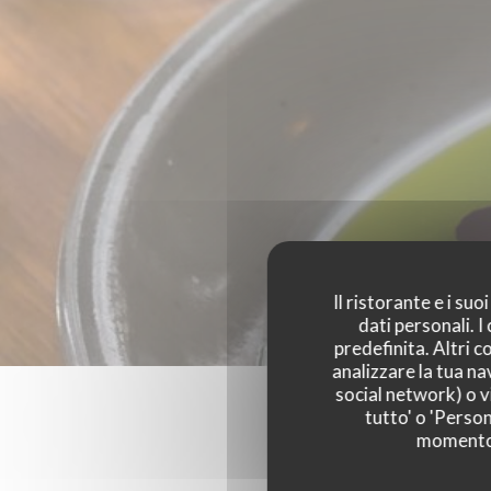
Il ristorante e i su
dati personali. 
predefinita. Altri 
analizzare la tua na
social network) o vi
tutto' o 'Person
momento c
I parer