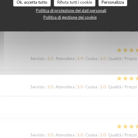
Ok, accetta tutto
Rifiuta tutti i cookie
Personalizza
Politica di protezione dei dati personali
Politica di gestione dei cookie
Servizio
:
5
/5
Atmosfera
:
5
/5
Cucina
:
5
/5
Qualità / Prezzo
Servizio
:
5
/5
Atmosfera
:
5
/5
Cucina
:
5
/5
Qualità / Prezzo
Servizio
:
5
/5
Atmosfera
:
5
/5
Cucina
:
5
/5
Qualità / Prezzo
Servizio
:
5
/5
Atmosfera
:
5
/5
Cucina
:
5
/5
Qualità / Prezzo