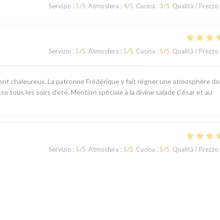
Servizio
:
5
/5
Atmosfera
:
4
/5
Cucina
:
3
/5
Qualità / Prezzo
Servizio
:
5
/5
Atmosfera
:
5
/5
Cucina
:
5
/5
Qualità / Prezzo
ement chaleureux. La patronne Frédérique y fait régner une atmosphère d
sse tous les soirs d'été. Mention spéciale à la divine salade César et au
Servizio
:
5
/5
Atmosfera
:
5
/5
Cucina
:
5
/5
Qualità / Prezzo
Servizio
:
5
/5
Atmosfera
:
5
/5
Cucina
:
5
/5
Qualità / Prezzo