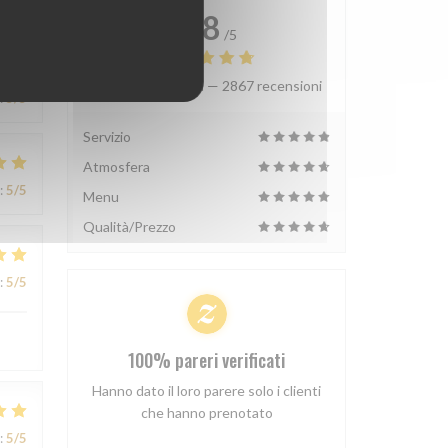
4.8
/5
Valutazione media —
2867 recensioni
:
5
/5
Servizio
Atmosfera
:
5
/5
Menu
Qualità/Prezzo
:
5
/5
100% pareri verificati
Hanno dato il loro parere solo i clienti
che hanno prenotato
:
5
/5