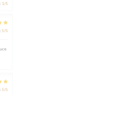
:
1
/5
:
5
/5
ouce
:
5
/5
:
5
/5