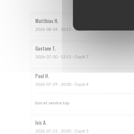
Matthias
H
2026-08-04
- 20:15 - Ospiti 9
Gustave
T
2026-07-30
- 12:15 - Ospiti 7
Paul
H
2026-07-29
- 20:00 - Ospiti 4
bon et service top
Isis
A
2026-07-23
- 20:00 - Ospiti 3