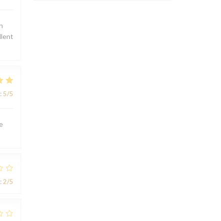
n
llent
:
5
/5
e
:
2
/5