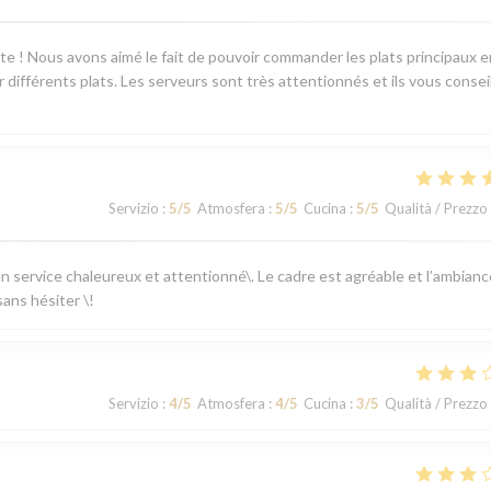
ente ! Nous avons aimé le fait de pouvoir commander les plats principaux e
différents plats. Les serveurs sont très attentionnés et ils vous consei
Servizio
:
5
/5
Atmosfera
:
5
/5
Cucina
:
5
/5
Qualità / Prezzo
 un service chaleureux et attentionné\. Le cadre est agréable et l’ambianc
ans hésiter \!
Servizio
:
4
/5
Atmosfera
:
4
/5
Cucina
:
3
/5
Qualità / Prezzo