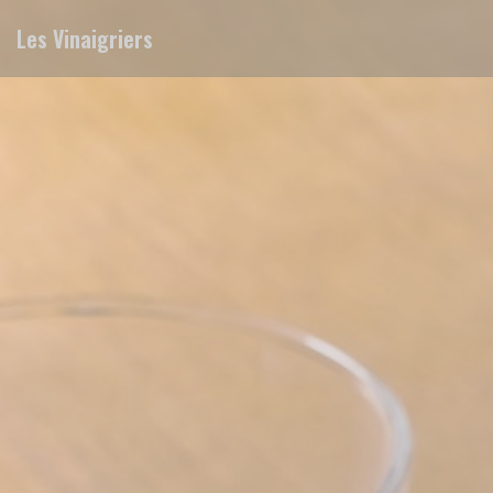
Personalizzazione delle tue scelte sui cookie
Les Vinaigriers