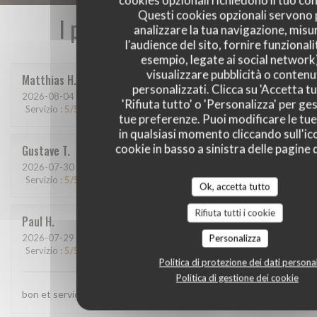
cookies opzionali richiedono il tuo co
Questi cookies opzionali servono 
I pareri dei nostri clienti
analizzare la tua navigazione, misu
l'audience del sito, fornire funzionali
esempio, legate ai social network
visualizzare pubblicità o contenu
Matthias
H
personalizzati. Clicca su 'Accetta tu
2026-08-04
- 20:15 - Ospiti 9
'Rifiuta tutto' o 'Personalizza' per ges
Servizio
:
5
/5
Atmosfera
:
5
/5
Cucina
:
5
/5
Qualità / Prezzo
:
5
/5
tue preferenze. Puoi modificare le tue
in qualsiasi momento cliccando sull'ic
cookie in basso a sinistra delle pagine d
Gustave
T
2026-07-30
- 12:15 - Ospiti 7
Servizio
:
5
/5
Atmosfera
:
5
/5
Cucina
:
5
/5
Qualità / Prezzo
:
5
/5
Ok, accetta tutto
Rifiuta tutti i cookie
Paul
H
2026-07-29
- 20:00 - Ospiti 4
Personalizza
Servizio
:
5
/5
Atmosfera
:
5
/5
Cucina
:
5
/5
Qualità / Prezzo
:
5
/5
Politica di protezione dei dati personal
Politica di gestione dei cookie
bon et service top