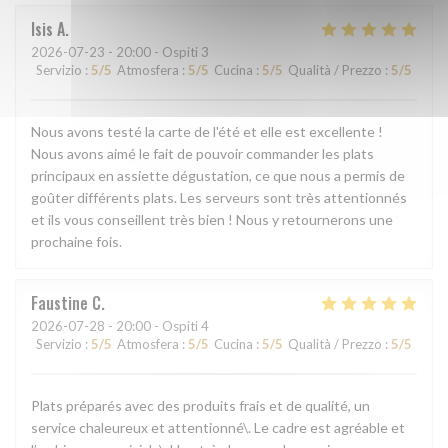
Isis
A
2026-07-23
- 20:00 - Ospiti 3
Servizio
:
5
/5
Atmosfera
:
5
/5
Cucina
:
5
/5
Qualità / Prezzo
:
5
/5
Nous avons testé la carte de l'été et elle est excellente !
Nous avons aimé le fait de pouvoir commander les plats
principaux en assiette dégustation, ce que nous a permis de
goûter différents plats. Les serveurs sont très attentionnés
et ils vous conseillent très bien ! Nous y retournerons une
prochaine fois.
Faustine
C
2026-07-28
- 20:00 - Ospiti 4
Servizio
:
5
/5
Atmosfera
:
5
/5
Cucina
:
5
/5
Qualità / Prezzo
:
5
/5
Plats préparés avec des produits frais et de qualité, un
service chaleureux et attentionné\. Le cadre est agréable et