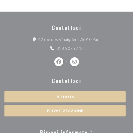
Contattaci
((apre una nuova 
42 rue des Vinaigriers 75010 Paris
01 46 07 97 12
Facebook ((apre una nuova finestra))
Instagram ((apre una nuova fi
Contattaci
PRENOTA
PRIVATIZZAZIONE
Rimani informato
*