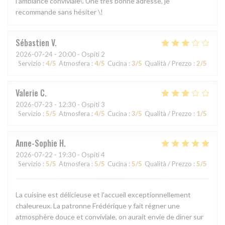
l’ambiance conviviale\. Une très bonne adresse, je
recommande sans hésiter \!
Sébastien
V
2026-07-24
- 20:00 - Ospiti 2
Servizio
:
4
/5
Atmosfera
:
4
/5
Cucina
:
3
/5
Qualità / Prezzo
:
2
/5
Valerie
C
2026-07-23
- 12:30 - Ospiti 3
Servizio
:
5
/5
Atmosfera
:
4
/5
Cucina
:
3
/5
Qualità / Prezzo
:
1
/5
Anne-Sophie
H
2026-07-22
- 19:30 - Ospiti 4
Servizio
:
5
/5
Atmosfera
:
5
/5
Cucina
:
5
/5
Qualità / Prezzo
:
5
/5
La cuisine est délicieuse et l'accueil exceptionnellement
chaleureux. La patronne Frédérique y fait régner une
atmosphère douce et conviviale, on aurait envie de diner sur