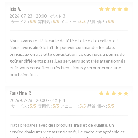
Isis
A
2026-07-23
- 20:00 - ゲスト 3
サービス
:
5
/5
雰囲気
:
5
/5
メニュー
:
5
/5
品質-価格
:
5
/5
Nous avons testé la carte de l'été et elle est excellente !
Nous avons aimé le fait de pouvoir commander les plats
principaux en assiette dégustation, ce que nous a permis de
goûter différents plats. Les serveurs sont très attentionnés
et ils vous conseillent très bien ! Nous y retournerons une
prochaine fois.
Faustine
C
2026-07-28
- 20:00 - ゲスト 4
サービス
:
5
/5
雰囲気
:
5
/5
メニュー
:
5
/5
品質-価格
:
5
/5
Plats préparés avec des produits frais et de qualité, un
service chaleureux et attentionné\. Le cadre est agréable et