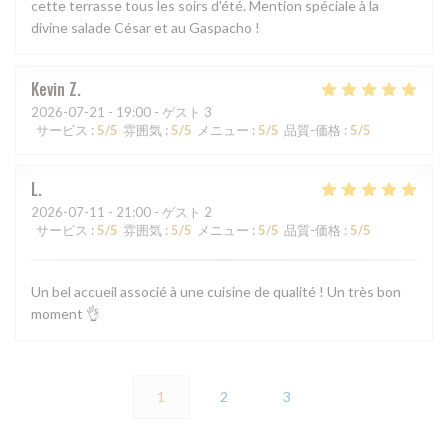
cette terrasse tous les soirs d'été. Mention spéciale à la
divine salade César et au Gaspacho !
Kevin
Z
2026-07-21
- 19:00 - ゲスト 3
サービス
:
5
/5
雰囲気
:
5
/5
メニュー
:
5
/5
品質-価格
:
5
/5
L
2026-07-11
- 21:00 - ゲスト 2
サービス
:
5
/5
雰囲気
:
5
/5
メニュー
:
5
/5
品質-価格
:
5
/5
Un bel accueil associé à une cuisine de qualité ! Un très bon
moment 👌
1
2
3