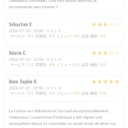
l’ambiance conviviale\. Une très bonne adresse, je
recommande sans hésiter \!
Sébastien
V
2026-07-24
- 20:00 - ゲスト 2
サービス
:
4
/5
雰囲気
:
4
/5
メニュー
:
3
/5
品質-価格
:
2
/5
Valerie
C
2026-07-23
- 12:30 - ゲスト 3
サービス
:
5
/5
雰囲気
:
4
/5
メニュー
:
3
/5
品質-価格
:
1
/5
Anne-Sophie
H
2026-07-22
- 19:30 - ゲスト 4
サービス
:
5
/5
雰囲気
:
5
/5
メニュー
:
5
/5
品質-価格
:
5
/5
La cuisine est délicieuse et l'accueil exceptionnellement
chaleureux. La patronne Frédérique y fait régner une
atmosphère douce et conviviale, on aurait envie de diner sur