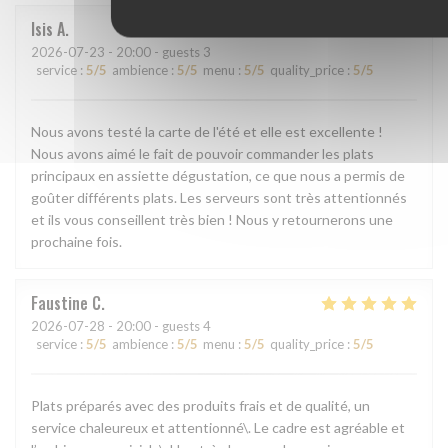
Isis
A
2026-07-23
- 20:00 - guests 3
service
:
5
/5
ambience
:
5
/5
menu
:
5
/5
quality_price
:
5
/5
Nous avons testé la carte de l'été et elle est excellente !
Nous avons aimé le fait de pouvoir commander les plats
principaux en assiette dégustation, ce que nous a permis de
goûter différents plats. Les serveurs sont très attentionnés
et ils vous conseillent très bien ! Nous y retournerons une
prochaine fois.
Faustine
C
2026-07-28
- 20:00 - guests 4
service
:
5
/5
ambience
:
5
/5
menu
:
5
/5
quality_price
:
5
/5
Plats préparés avec des produits frais et de qualité, un
service chaleureux et attentionné\. Le cadre est agréable et