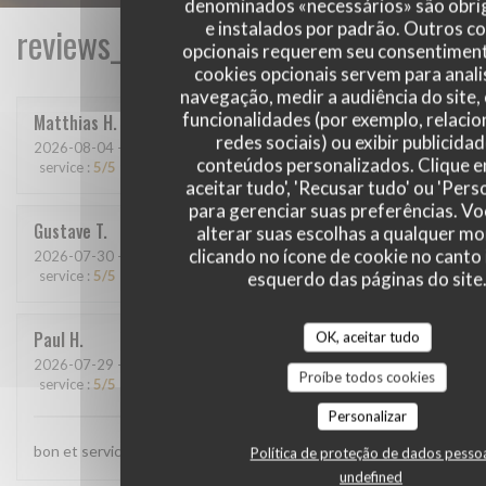
denominados «necessários» são obri
e instalados por padrão. Outros c
reviews_from_our_clients_following_
opcionais requerem seu consentiment
cookies opcionais servem para anali
navegação, medir a audiência do site,
funcionalidades (por exemplo, relaci
Matthias
H
redes sociais) ou exibir publicida
2026-08-04
- 20:15 - guests 9
conteúdos personalizados. Clique 
service
:
5
/5
ambience
:
5
/5
menu
:
5
/5
quality_price
:
5
/5
aceitar tudo', 'Recusar tudo' ou 'Pers
para gerenciar suas preferências. V
Gustave
T
alterar suas escolhas a qualquer 
clicando no ícone de cookie no canto 
2026-07-30
- 12:15 - guests 7
service
:
5
/5
ambience
:
5
/5
menu
esquerdo das páginas do site
:
5
/5
quality_price
:
5
/5
Paul
H
OK, aceitar tudo
2026-07-29
- 20:00 - guests 4
Proíbe todos cookies
service
:
5
/5
ambience
:
5
/5
menu
:
5
/5
quality_price
:
5
/5
Personalizar
bon et service top
Política de proteção de dados pesso
undefined