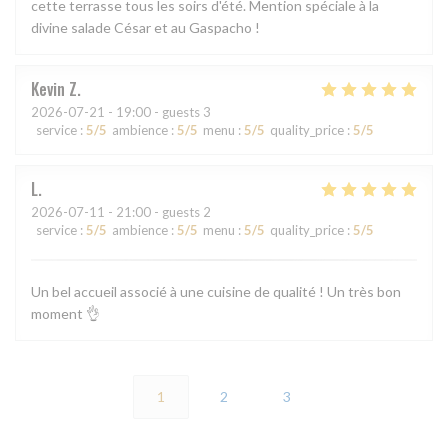
cette terrasse tous les soirs d'été. Mention spéciale à la
divine salade César et au Gaspacho !
Kevin
Z
2026-07-21
- 19:00 - guests 3
service
:
5
/5
ambience
:
5
/5
menu
:
5
/5
quality_price
:
5
/5
L
2026-07-11
- 21:00 - guests 2
service
:
5
/5
ambience
:
5
/5
menu
:
5
/5
quality_price
:
5
/5
Un bel accueil associé à une cuisine de qualité ! Un très bon
moment 👌
1
2
3