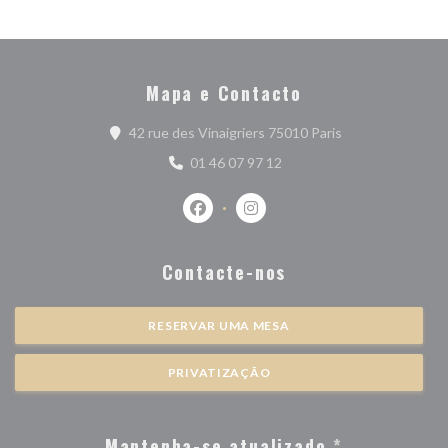
Mapa e Contacto
((abre numa nova 
42 rue des Vinaigriers 75010 Paris
01 46 07 97 12
Facebook ((abre numa nova janela))
Instagram ((abre numa nova j
Contacte-nos
RESERVAR UMA MESA
PRIVATIZAÇÃO
Mantenha-se atualizado
*