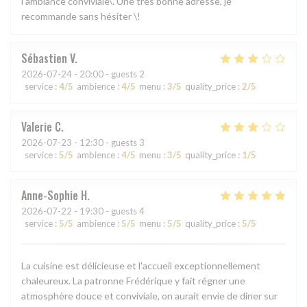
l’ambiance conviviale\. Une très bonne adresse, je
recommande sans hésiter \!
Sébastien
V
2026-07-24
- 20:00 - guests 2
service
:
4
/5
ambience
:
4
/5
menu
:
3
/5
quality_price
:
2
/5
Valerie
C
2026-07-23
- 12:30 - guests 3
service
:
5
/5
ambience
:
4
/5
menu
:
3
/5
quality_price
:
1
/5
Anne-Sophie
H
2026-07-22
- 19:30 - guests 4
service
:
5
/5
ambience
:
5
/5
menu
:
5
/5
quality_price
:
5
/5
La cuisine est délicieuse et l'accueil exceptionnellement
chaleureux. La patronne Frédérique y fait régner une
atmosphère douce et conviviale, on aurait envie de diner sur