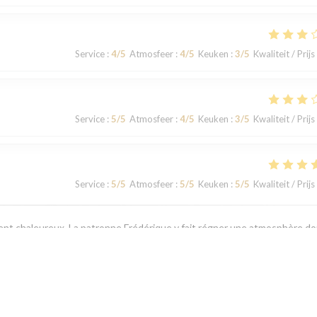
Service
:
4
/5
Atmosfeer
:
4
/5
Keuken
:
3
/5
Kwaliteit / Prijs
Service
:
5
/5
Atmosfeer
:
4
/5
Keuken
:
3
/5
Kwaliteit / Prijs
Service
:
5
/5
Atmosfeer
:
5
/5
Keuken
:
5
/5
Kwaliteit / Prijs
ement chaleureux. La patronne Frédérique y fait régner une atmosphère d
sse tous les soirs d'été. Mention spéciale à la divine salade César et au