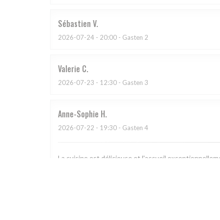
Sébastien
V
2026-07-24
- 20:00 - Gasten 2
Valerie
C
2026-07-23
- 12:30 - Gasten 3
Anne-Sophie
H
2026-07-22
- 19:30 - Gasten 4
La cuisine est délicieuse et l'accueil exceptionnell
et conviviale, on aurait envie de diner sur cette terra
Gaspacho !
Kevin
Z