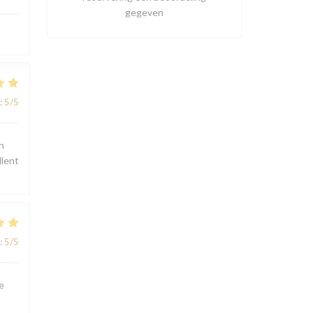
gegeven
:
5
/5
n
llent
:
5
/5
e