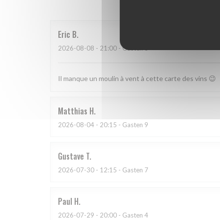
Eric
B
2026-08-08
- 21:00 - Gasten 3
Il manque un moulin à vent à cette carte des vins 😉
Matthias
H
2026-08-04
- 20:15 - Gasten 9
Gustave
T
2026-07-30
- 12:15 - Gasten 7
Paul
H
2026-07-29
- 20:00 - Gasten 4