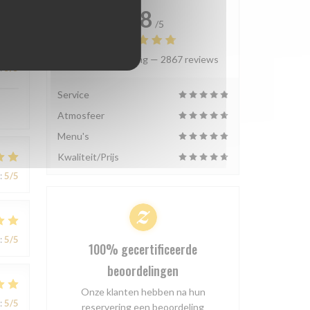
4.8
/5
Gemiddelde rating —
2867 reviews
:
5
/5
Service
Atmosfeer
Menu's
Kwaliteit/Prijs
:
5
/5
:
5
/5
100% gecertificeerde
beoordelingen
Onze klanten hebben na hun
:
5
/5
reservering een beoordeling