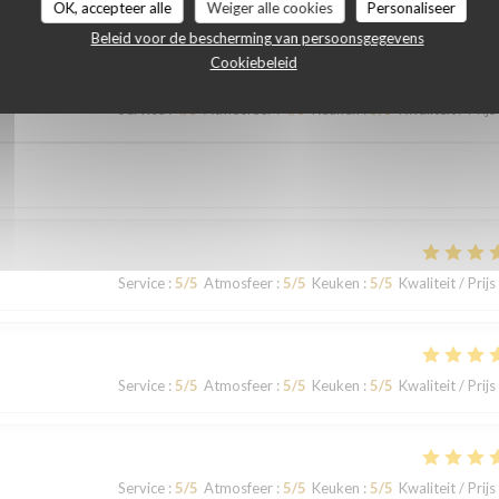
OK, accepteer alle
Weiger alle cookies
Personaliseer
Beleid voor de bescherming van persoonsgegevens
Cookiebeleid
Service
:
4
/5
Atmosfeer
:
4
/5
Keuken
:
5
/5
Kwaliteit / Prijs
Service
:
5
/5
Atmosfeer
:
5
/5
Keuken
:
5
/5
Kwaliteit / Prijs
Service
:
5
/5
Atmosfeer
:
5
/5
Keuken
:
5
/5
Kwaliteit / Prijs
Service
:
5
/5
Atmosfeer
:
5
/5
Keuken
:
5
/5
Kwaliteit / Prijs