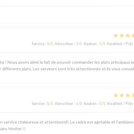
Service
:
5
/5
Atmosfeer
:
5
/5
Keuken
:
5
/5
Kwaliteit / Prijs
ente ! Nous avons aimé le fait de pouvoir commander les plats principaux e
différents plats. Les serveurs sont très attentionnés et ils vous consei
Service
:
5
/5
Atmosfeer
:
5
/5
Keuken
:
5
/5
Kwaliteit / Prijs
 un service chaleureux et attentionné\. Le cadre est agréable et l’ambianc
ans hésiter \!