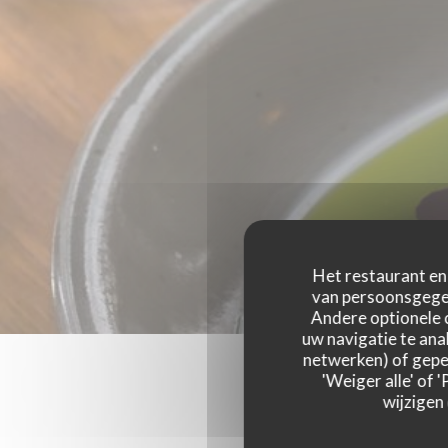
Het restaurant en 
van persoonsgegev
Andere optionele 
uw navigatie te anal
netwerken) of geper
'Weiger alle' of
wijzigen
Onze g