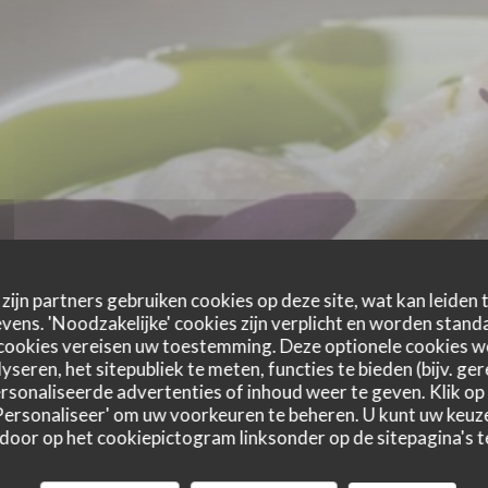
zijn partners gebruiken cookies op deze site, wat kan leiden
ens. 'Noodzakelijke' cookies zijn verplicht en worden standa
cookies vereisen uw toestemming. Deze optionele cookies 
yseren, het sitepubliek te meten, functies te bieden (bijv. ge
sonaliseerde advertenties of inhoud weer te geven. Klik op '
 'Personaliseer' om uw voorkeuren te beheren. U kunt uw keu
 door op het cookiepictogram linksonder op de sitepagina's te
astbeoordelingen