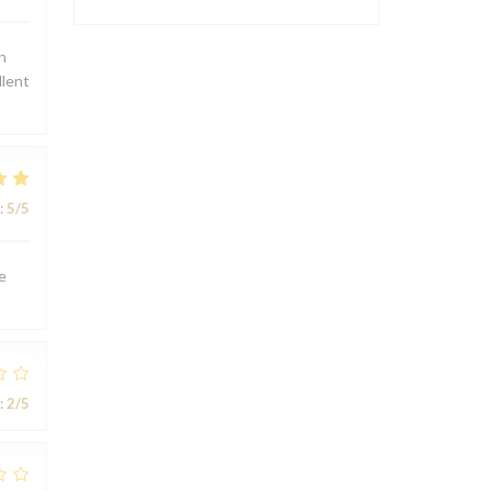
n
llent
:
5
/5
e
:
2
/5