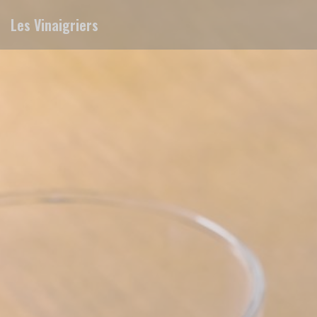
Panel for informasjonskapsler
Les Vinaigriers