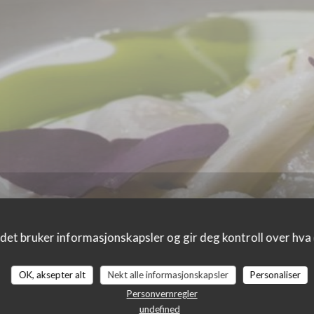
det bruker informasjonskapsler og gir deg kontroll over hva d
OK, aksepter alt
Nekt alle informasjonskapsler
Personaliser
r_clients_following_booking
Personvernregler
undefined