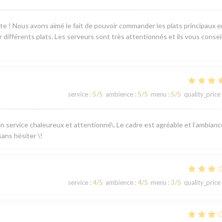
ente ! Nous avons aimé le fait de pouvoir commander les plats principaux e
différents plats. Les serveurs sont très attentionnés et ils vous consei
service
:
5
/5
ambience
:
5
/5
menu
:
5
/5
quality_price
 un service chaleureux et attentionné\. Le cadre est agréable et l’ambianc
ans hésiter \!
service
:
4
/5
ambience
:
4
/5
menu
:
3
/5
quality_price