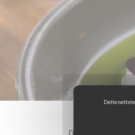
Dette nettste
reviews_from_ou