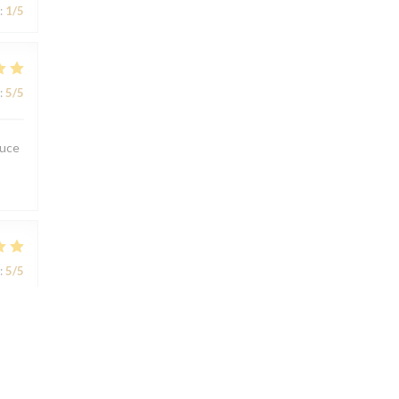
:
1
/5
:
5
/5
ouce
:
5
/5
:
5
/5