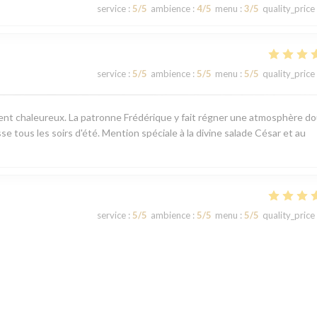
service
:
5
/5
ambience
:
4
/5
menu
:
3
/5
quality_price
service
:
5
/5
ambience
:
5
/5
menu
:
5
/5
quality_price
ement chaleureux. La patronne Frédérique y fait régner une atmosphère d
sse tous les soirs d'été. Mention spéciale à la divine salade César et au
service
:
5
/5
ambience
:
5
/5
menu
:
5
/5
quality_price
service
:
5
/5
ambience
:
5
/5
menu
:
5
/5
quality_price