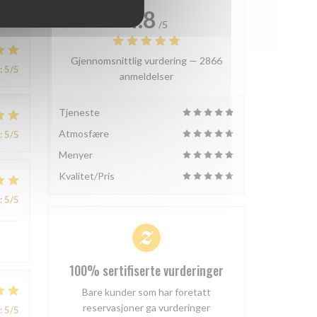
4.8
/5
Gjennomsnittlig vurdering —
2866
:
5
/5
anmeldelser
Tjeneste
Atmosfære
:
5
/5
Menyer
Kvalitet/Pris
:
5
/5
100% sertifiserte vurderinger
Bare kunder som har foretatt
reservasjoner ga vurderinger
:
5
/5