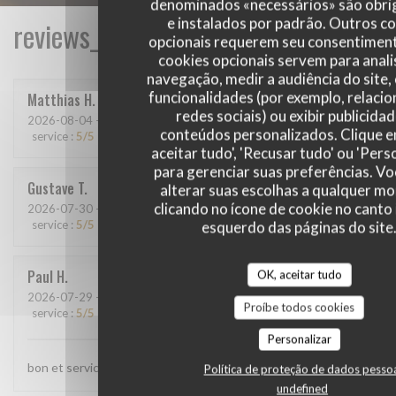
denominados «necessários» são obri
e instalados por padrão. Outros c
reviews_from_our_clients_following_
opcionais requerem seu consentiment
cookies opcionais servem para anali
navegação, medir a audiência do site,
funcionalidades (por exemplo, relaci
Matthias
H
redes sociais) ou exibir publicida
2026-08-04
- 20:15 - guests 9
conteúdos personalizados. Clique 
service
:
5
/5
ambience
:
5
/5
menu
:
5
/5
quality_price
:
5
/5
aceitar tudo', 'Recusar tudo' ou 'Pers
para gerenciar suas preferências. V
Gustave
T
alterar suas escolhas a qualquer 
clicando no ícone de cookie no canto 
2026-07-30
- 12:15 - guests 7
service
:
5
/5
ambience
:
5
/5
menu
esquerdo das páginas do site
:
5
/5
quality_price
:
5
/5
Paul
H
OK, aceitar tudo
2026-07-29
- 20:00 - guests 4
Proíbe todos cookies
service
:
5
/5
ambience
:
5
/5
menu
:
5
/5
quality_price
:
5
/5
Personalizar
bon et service top
Política de proteção de dados pesso
undefined