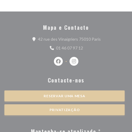
Mapa e Contacto
((abre numa nova 
42 rue des Vinaigriers 75010 Paris
01 46 07 97 12
Facebook ((abre numa nova janela))
Instagram ((abre numa nova j
Contacte-nos
RESERVAR UMA MESA
PRIVATIZAÇÃO
Mantenha-se atualizado
*