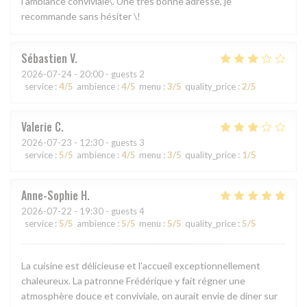
l’ambiance conviviale\. Une très bonne adresse, je
recommande sans hésiter \!
Sébastien
V
2026-07-24
- 20:00 - guests 2
service
:
4
/5
ambience
:
4
/5
menu
:
3
/5
quality_price
:
2
/5
Valerie
C
2026-07-23
- 12:30 - guests 3
service
:
5
/5
ambience
:
4
/5
menu
:
3
/5
quality_price
:
1
/5
Anne-Sophie
H
2026-07-22
- 19:30 - guests 4
service
:
5
/5
ambience
:
5
/5
menu
:
5
/5
quality_price
:
5
/5
La cuisine est délicieuse et l'accueil exceptionnellement
chaleureux. La patronne Frédérique y fait régner une
atmosphère douce et conviviale, on aurait envie de diner sur