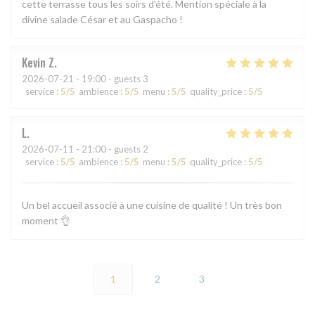
cette terrasse tous les soirs d'été. Mention spéciale à la
divine salade César et au Gaspacho !
Kevin
Z
2026-07-21
- 19:00 - guests 3
service
:
5
/5
ambience
:
5
/5
menu
:
5
/5
quality_price
:
5
/5
L
2026-07-11
- 21:00 - guests 2
service
:
5
/5
ambience
:
5
/5
menu
:
5
/5
quality_price
:
5
/5
Un bel accueil associé à une cuisine de qualité ! Un très bon
moment 👌
1
2
3