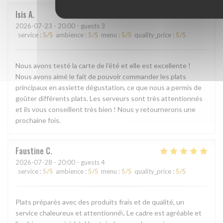
Isis
A
2026-07-23
- 20:00 - guests 3
service
:
5
/5
ambience
:
5
/5
menu
:
5
/5
quality_price
:
5
/5
Nous avons testé la carte de l'été et elle est excellente !
Nous avons aimé le fait de pouvoir commander les plats
principaux en assiette dégustation, ce que nous a permis de
goûter différents plats. Les serveurs sont très attentionnés
et ils vous conseillent très bien ! Nous y retournerons une
prochaine fois.
Faustine
C
2026-07-28
- 20:00 - guests 4
service
:
5
/5
ambience
:
5
/5
menu
:
5
/5
quality_price
:
5
/5
Plats préparés avec des produits frais et de qualité, un
service chaleureux et attentionné\. Le cadre est agréable et