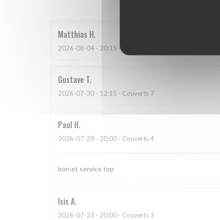
Matthias
H
2026-08-04
- 20:15 - Couverts 9
Gustave
T
2026-07-30
- 12:15 - Couverts 7
Paul
H
2026-07-29
- 20:00 - Couverts 4
bon et service top
Isis
A
2026-07-23
- 20:00 - Couverts 3