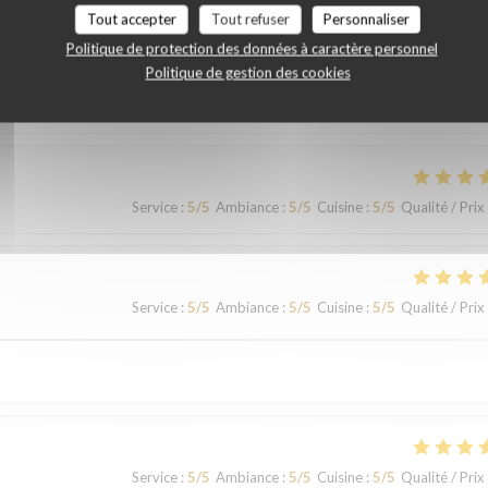
Tout accepter
Tout refuser
Personnaliser
Politique de protection des données à caractère personnel
Politique de gestion des cookies
Service
:
5
/5
Ambiance
:
5
/5
Cuisine
:
5
/5
Qualité / Prix
Service
:
5
/5
Ambiance
:
5
/5
Cuisine
:
5
/5
Qualité / Prix
Service
:
5
/5
Ambiance
:
5
/5
Cuisine
:
5
/5
Qualité / Prix
Service
:
5
/5
Ambiance
:
5
/5
Cuisine
:
5
/5
Qualité / Prix