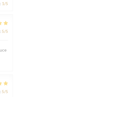
:
1
/5
:
5
/5
ouce
:
5
/5
:
5
/5