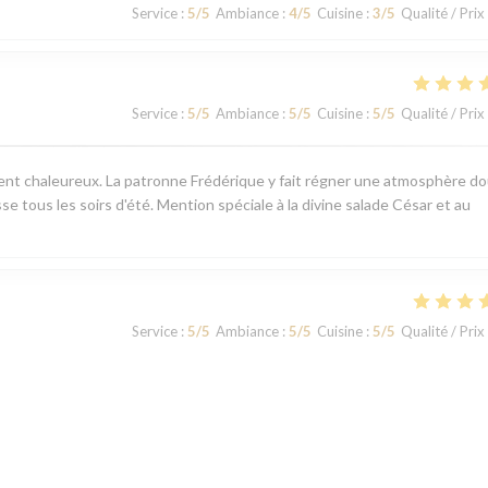
Service
:
5
/5
Ambiance
:
4
/5
Cuisine
:
3
/5
Qualité / Prix
Service
:
5
/5
Ambiance
:
5
/5
Cuisine
:
5
/5
Qualité / Prix
ement chaleureux. La patronne Frédérique y fait régner une atmosphère d
sse tous les soirs d'été. Mention spéciale à la divine salade César et au
Service
:
5
/5
Ambiance
:
5
/5
Cuisine
:
5
/5
Qualité / Prix
Service
:
5
/5
Ambiance
:
5
/5
Cuisine
:
5
/5
Qualité / Prix