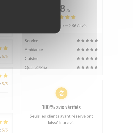
4.8
/5
Note moyenne —
2867 avis
:
5
/5
Service
Ambiance
:
5
/5
Cuisine
Qualité/Prix
:
5
/5
100% avis vérifiés
Seuls les clients ayant réservé ont
laissé leur avis
:
5
/5