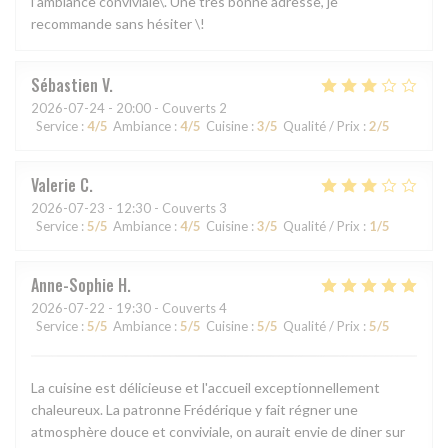
l’ambiance conviviale\. Une très bonne adresse, je
recommande sans hésiter \!
Sébastien
V
2026-07-24
- 20:00 - Couverts 2
Service
:
4
/5
Ambiance
:
4
/5
Cuisine
:
3
/5
Qualité / Prix
:
2
/5
Valerie
C
2026-07-23
- 12:30 - Couverts 3
Service
:
5
/5
Ambiance
:
4
/5
Cuisine
:
3
/5
Qualité / Prix
:
1
/5
Anne-Sophie
H
2026-07-22
- 19:30 - Couverts 4
Service
:
5
/5
Ambiance
:
5
/5
Cuisine
:
5
/5
Qualité / Prix
:
5
/5
La cuisine est délicieuse et l'accueil exceptionnellement
chaleureux. La patronne Frédérique y fait régner une
atmosphère douce et conviviale, on aurait envie de diner sur