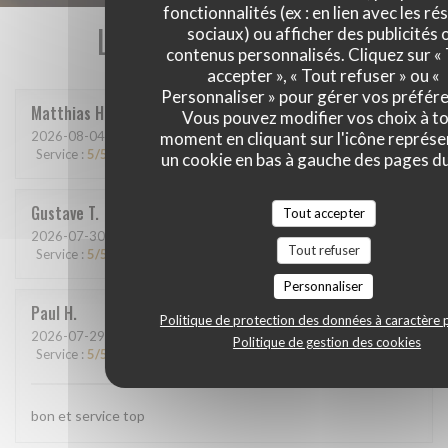
fonctionnalités (ex : en lien avec les r
Les avis de nos clients
sociaux) ou afficher des publicités 
contenus personnalisés. Cliquez sur «
accepter », « Tout refuser » ou «
Personnaliser » pour gérer vos préfér
Matthias
H
Vous pouvez modifier vos choix à t
2026-08-04
- 20:15 - Couverts 9
moment en cliquant sur l'icône représ
Service
:
5
/5
Ambiance
:
5
/5
Cuisine
:
5
/5
Qualité / Prix
:
5
/5
un cookie en bas à gauche des pages du
Gustave
T
Tout accepter
2026-07-30
- 12:15 - Couverts 7
Tout refuser
Service
:
5
/5
Ambiance
:
5
/5
Cuisine
:
5
/5
Qualité / Prix
:
5
/5
Personnaliser
Paul
H
Politique de protection des données à caractère 
2026-07-29
- 20:00 - Couverts 4
Politique de gestion des cookies
Service
:
5
/5
Ambiance
:
5
/5
Cuisine
:
5
/5
Qualité / Prix
:
5
/5
bon et service top