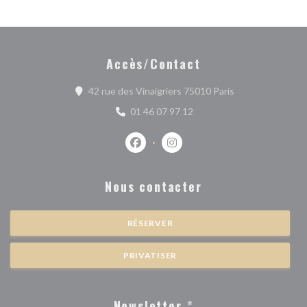
Accès/Contact
((ouvre une nouve
42 rue des Vinaigriers 75010 Paris
01 46 07 97 12
Facebook ((ouvre une nouvelle fenêtr
Instagram ((ouvre une nouvell
Nous contacter
RÉSERVER
PRIVATISER
Newsletter
*