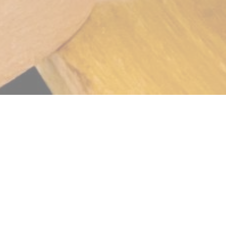
Les Vinaigriers
Το εστιατόριο είναι ανοιχτό 6/7, Δευτέρα έως Σάββατο,
μεσημέρι και βράδυ. Προσφέρουμε επίσης μια
υπηρεσία ΠΩΛΗΣΗΣ ΠΑΡΑΚΑΛΟΥΜΕΝΟΥ για
μεσημεριανό γεύμα.