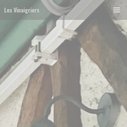
Πίνακας διαχείρισης "Μπισκότων" (Cookies)
Les Vinaigriers