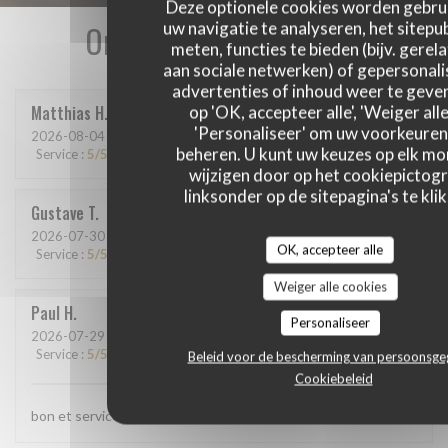
Deze optionele cookies worden gebru
Onze gastbeoordelingen
uw navigatie te analyseren, het sitepub
meten, functies te bieden (bijv. gerel
aan sociale netwerken) of gepersonal
advertenties of inhoud weer te geven
Matthias
H
op 'OK, accepteer alle', 'Weiger alle
'Personaliseer' om uw voorkeuren
2026-08-04
- 20:15 - Gasten 9
beheren. U kunt uw keuzes op elk m
Service
:
5
/5
Atmosfeer
:
5
/5
Keuken
:
5
/5
Kwaliteit / Prijs
:
5
/5
wijzigen door op het cookiepictog
linksonder op de sitepagina's te klik
Gustave
T
2026-07-30
- 12:15 - Gasten 7
OK, accepteer alle
Service
:
5
/5
Atmosfeer
:
5
/5
Keuken
:
5
/5
Kwaliteit / Prijs
:
5
/5
Weiger alle cookies
Paul
H
Personaliseer
2026-07-29
- 20:00 - Gasten 4
Service
:
5
/5
Atmosfeer
:
5
/5
Keuken
:
5
/5
Kwaliteit / Prijs
:
5
/5
Beleid voor de bescherming van persoonsg
Cookiebeleid
bon et service top