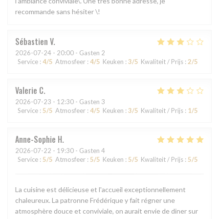
l’ambiance conviviale\. Une très bonne adresse, je
recommande sans hésiter \!
Sébastien
V
2026-07-24
- 20:00 - Gasten 2
Service
:
4
/5
Atmosfeer
:
4
/5
Keuken
:
3
/5
Kwaliteit / Prijs
:
2
/5
Valerie
C
2026-07-23
- 12:30 - Gasten 3
Service
:
5
/5
Atmosfeer
:
4
/5
Keuken
:
3
/5
Kwaliteit / Prijs
:
1
/5
Anne-Sophie
H
2026-07-22
- 19:30 - Gasten 4
Service
:
5
/5
Atmosfeer
:
5
/5
Keuken
:
5
/5
Kwaliteit / Prijs
:
5
/5
La cuisine est délicieuse et l'accueil exceptionnellement
chaleureux. La patronne Frédérique y fait régner une
atmosphère douce et conviviale, on aurait envie de diner sur