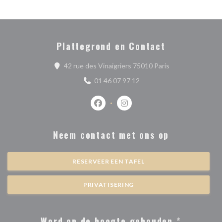
Plattegrond en Contact
((opent in een ni
42 rue des Vinaigriers 75010 Paris
01 46 07 97 12
Facebook ((opent in een nieuw venste
Instagram ((opent in een nieu
Neem contact met ons op
RESERVEER EEN TAFEL
PRIVATISERING
Word op de hoogte gehouden
*