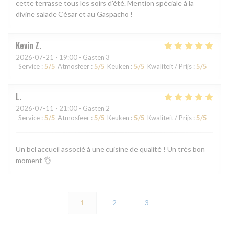
cette terrasse tous les soirs d'été. Mention spéciale à la
divine salade César et au Gaspacho !
Kevin
Z
2026-07-21
- 19:00 - Gasten 3
Service
:
5
/5
Atmosfeer
:
5
/5
Keuken
:
5
/5
Kwaliteit / Prijs
:
5
/5
L
2026-07-11
- 21:00 - Gasten 2
Service
:
5
/5
Atmosfeer
:
5
/5
Keuken
:
5
/5
Kwaliteit / Prijs
:
5
/5
Un bel accueil associé à une cuisine de qualité ! Un très bon
moment 👌
1
2
3