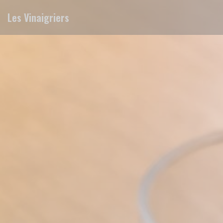
Cookies beheer paneel
Les Vinaigriers