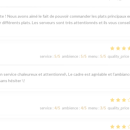
ente ! Nous avons aimé le fait de pouvoir commander les plats principaux e
différents plats. Les serveurs sont très attentionnés et ils vous consei
service
:
5
/5
ambience
:
5
/5
menu
:
5
/5
quality_price
 un service chaleureux et attentionné\. Le cadre est agréable et l’ambianc
ans hésiter \!
service
:
4
/5
ambience
:
4
/5
menu
:
3
/5
quality_price