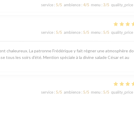
service
:
5
/5
ambience
:
4
/5
menu
:
3
/5
quality_price
service
:
5
/5
ambience
:
5
/5
menu
:
5
/5
quality_price
ement chaleureux. La patronne Frédérique y fait régner une atmosphère d
sse tous les soirs d'été. Mention spéciale à la divine salade César et au
service
:
5
/5
ambience
:
5
/5
menu
:
5
/5
quality_price
service
:
5
/5
ambience
:
5
/5
menu
:
5
/5
quality_price