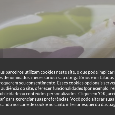
us parceiros utilizam cookies neste site, o que pode implicar
es denominados «necessários» são obrigatórios e instalados
 requerem seu consentimento. Esses cookies opcionais servem
audiência do site, oferecer funcionalidades (por exemplo, r
 publicidade ou conteúdos personalizados. Clique em 'OK, acei
zar' para gerenciar suas preferências. Você pode alterar suas
cando no ícone de cookie no canto inferior esquerdo das pági
r_clients_following_booking