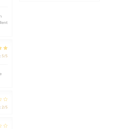
n
llent
:
5
/5
e
:
2
/5