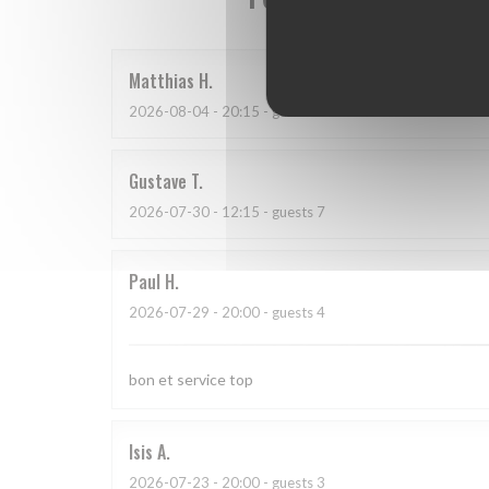
Matthias
H
2026-08-04
- 20:15 - guests 9
Gustave
T
2026-07-30
- 12:15 - guests 7
Paul
H
2026-07-29
- 20:00 - guests 4
bon et service top
Isis
A
2026-07-23
- 20:00 - guests 3