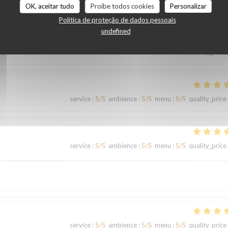
OK, aceitar tudo
Proíbe todos cookies
Personalizar
Política de proteção de dados pessoais
undefined
service
:
5
/5
ambience
:
5
/5
menu
:
5
/5
quality_price
service
:
5
/5
ambience
:
5
/5
menu
:
5
/5
quality_price
service
:
5
/5
ambience
:
5
/5
menu
:
5
/5
quality_price
service
:
5
/5
ambience
:
5
/5
menu
:
5
/5
quality_price