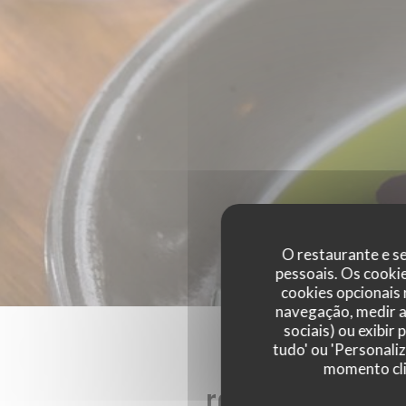
O restaurante e se
pessoais. Os cooki
cookies opcionais
navegação, medir a 
sociais) ou exibir
tudo' ou 'Personali
momento cli
reviews_from_ou