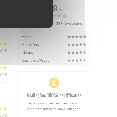
4.8
/5
Avaliação média —
2867 avaliações
:
5
/5
Apoio
Atmosfera
:
5
/5
Menus
Qualidade/Preço
:
5
/5
Avaliações 100% certificadas
Apenas os clientes que fizeram
reservas submeteram avaliações
:
5
/5